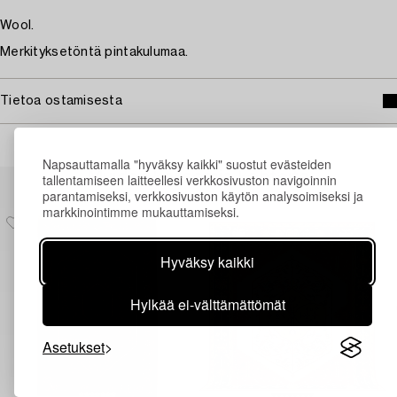
Wool.
Merkityksetöntä pintakulumaa.
Tietoa ostamisesta
Napsauttamalla "hyväksy kaikki" suostut evästeiden
Muiden katsomia kohteita
tallentamiseen laitteellesi verkkosivuston navigoinnin
parantamiseksi, verkkosivuston käytön analysoimiseksi ja
markkinointimme mukauttamiseksi.
Hyväksy kaikki
Hylkää ei-välttämättömät
Asetukset