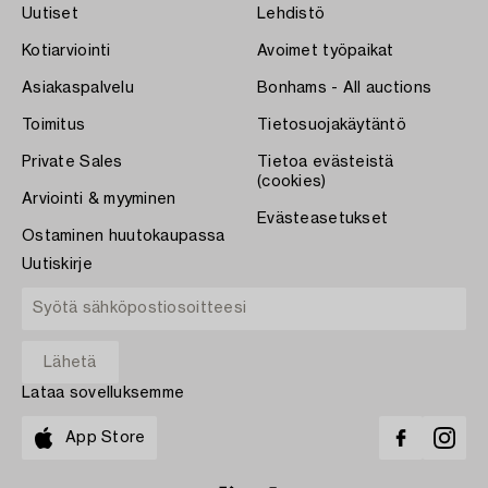
Uutiset
Lehdistö
Kotiarviointi
Avoimet työpaikat
Asiakaspalvelu
Bonhams - All auctions
Toimitus
Tietosuojakäytäntö
Private Sales
Tietoa evästeistä
(cookies)
Arviointi & myyminen
Evästeasetukset
Ostaminen huutokaupassa
Uutiskirje
Lataa sovelluksemme
App Store