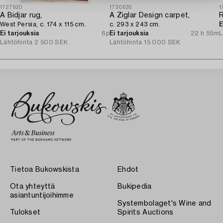
1727920
1730635
1
A Bidjar rug,
A Ziglar Design carpet,
West Persia, c. 174 x 115 cm.
c. 293 x 243 cm.
E
Ei tarjouksia
6p
Ei tarjouksia
22 h 55m
L
Lähtöhinta
2 500 SEK
Lähtöhinta
15 000 SEK
Tietoa Bukowskista
Ehdot
Ota yhteyttä
Bukipedia
asiantuntijoihimme
Systembolaget's Wine and
Tulokset
Spirits Auctions