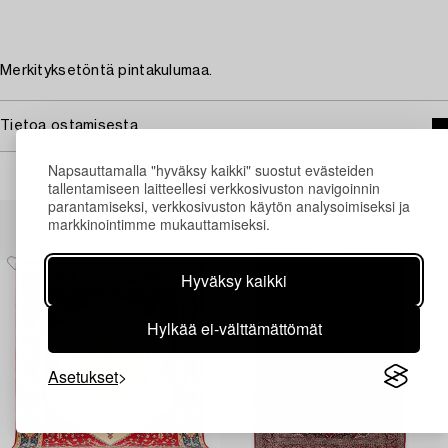
Merkityksetöntä pintakulumaa.
Tietoa ostamisesta
Napsauttamalla "hyväksy kaikki" suostut evästeiden
tallentamiseen laitteellesi verkkosivuston navigoinnin
parantamiseksi, verkkosivuston käytön analysoimiseksi ja
Muiden katsomia kohteita
markkinointimme mukauttamiseksi.
Hyväksy kaikki
Hylkää ei-välttämättömät
Asetukset