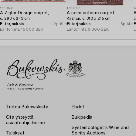
1730635
1724597
1
A Ziglar Design carpet,
A semi-antique carpet,
A
c. 293 x 243 cm.
Kashan, c. 310 x 215 cm.
c
Ei tarjouksia
2p 19 h
Ei tarjouksia
5p 14 h
E
Lähtöhinta
15 000 SEK
Lähtöhinta
6 000 SEK
L
Tietoa Bukowskista
Ehdot
Ota yhteyttä
Bukipedia
asiantuntijoihimme
Systembolaget's Wine and
Tulokset
Spirits Auctions