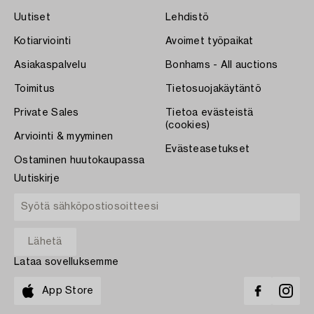
Uutiset
Lehdistö
Kotiarviointi
Avoimet työpaikat
Asiakaspalvelu
Bonhams - All auctions
Toimitus
Tietosuojakäytäntö
Private Sales
Tietoa evästeistä
(cookies)
Arviointi & myyminen
Evästeasetukset
Ostaminen huutokaupassa
Uutiskirje
Lataa sovelluksemme
App Store