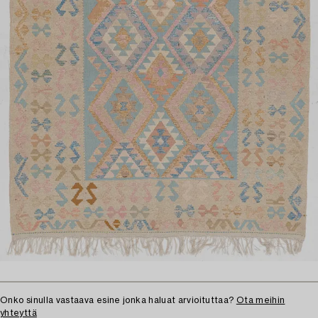
Onko sinulla vastaava esine jonka haluat arvioituttaa?
Ota meihin
yhteyttä