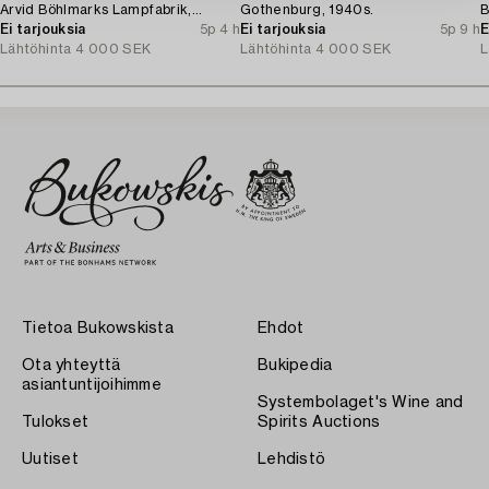
Arvid Böhlmarks Lampfabrik,
Gothenburg, 1940s.
B
Stockholm, 1920s.
Ei tarjouksia
5p 4 h
Ei tarjouksia
5p 9 h
1
E
Lähtöhinta
4 000 SEK
Lähtöhinta
4 000 SEK
L
Tietoa Bukowskista
Ehdot
Ota yhteyttä
Bukipedia
asiantuntijoihimme
Systembolaget's Wine and
Tulokset
Spirits Auctions
Uutiset
Lehdistö