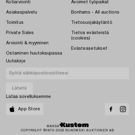
Kotiarviointi
Avoimet työpaikat
Asiakaspalvelu
Bonhams - All auctions
Toimitus
Tietosuojakäytäntö
Private Sales
Tietoa evästeistä
(cookies)
Arviointi & myyminen
Evästeasetukset
Ostaminen huutokaupassa
Uutiskirje
Lataa sovelluksemme
App Store
MAKSA
COPYRIGHT ©1870-2026 BUKOWSKI AUKTIONER AB