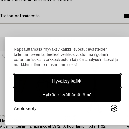
Wear. Electrical function not tested.
Tietoa ostamisesta
Muiden katsomia kohteita
Napsauttamalla "hyväksy kaikki" suostut evästeiden
tallentamiseen laitteellesi verkkosivuston navigoinnin
parantamiseksi, verkkosivuston käytön analysoimiseksi ja
markkinointimme mukauttamiseksi.
Hyväksy kaikki
Hylkää ei-välttämättömät
Asetukset
1730341
1727620
1
Harald Notini
Bjerkås
H
A pair of ceiling lamps model 5912,
A floor lamp model 1162,
A