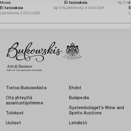
Moooi.
Ei tarjouksia
4p 2 h
l
Ei tarjouksia
4p 5 h
Lähtöhinta
3 000 SEK
E
Lähtöhinta
3 000 SEK
L
Tietoa Bukowskista
Ehdot
Ota yhteyttä
Bukipedia
asiantuntijoihimme
Systembolaget's Wine and
Tulokset
Spirits Auctions
Uutiset
Lehdistö