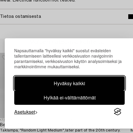
Wear. Electrical function not tested.
Tietoa ostamisesta
Muiden katsomia kohteita
Napsauttamalla "hyväksy kaikki" suostut evästeiden
tallentamiseen laitteellesi verkkosivuston navigoinnin
parantamiseksi, verkkosivuston käytön analysoimiseksi ja
markkinointimme mukauttamiseksi.
Hyväksy kaikki
Hylkää ei-välttämättömät
Asetukset
1730439
1726950
1
Bertjan Pot
A lamp,
T
Taklampa, "Random Light Medium",
later part of the 20th century.
M