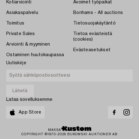
Kotiarviointi
Avoimet työpaikat
Asiakaspalvelu
Bonhams - All auctions
Toimitus
Tietosuojakäytäntö
Private Sales
Tietoa evästeistä
(cookies)
Arviointi & myyminen
Evästeasetukset
Ostaminen huutokaupassa
Uutiskirje
Lataa sovelluksemme
App Store
MAKSA
COPYRIGHT ©1870-2026 BUKOWSKI AUKTIONER AB