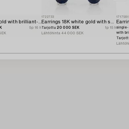
1722733
1717581
Earrings 14K gold with brilliant-cut diamonds.
Earrings 18K white gold with sapphires and brilliant-cut diamonds.
Earri
single-
K
5p 16 h
Tarjottu
20 000 SEK
1p 15 h
with br
SEK
Lähtöhinta
44 000 SEK
Tarjot
Lähtöh