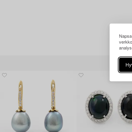
Napsau
verkko
analys
Hy