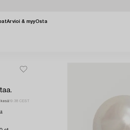
pat
Arvioi & myy
Osta
taa.
 kesä
19:38 CEST
tä