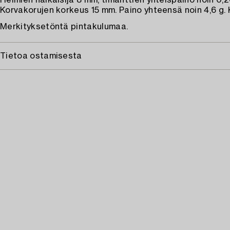
Helmien halkaisija 8 mm, timanttien yhteispaino noin 0,2
Korvakorujen korkeus 15 mm. Paino yhteensä noin 4,6 g. K
Merkityksetöntä pintakulumaa.
Tietoa ostamisesta