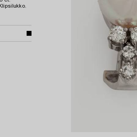
0 ct.
lipsilukko.