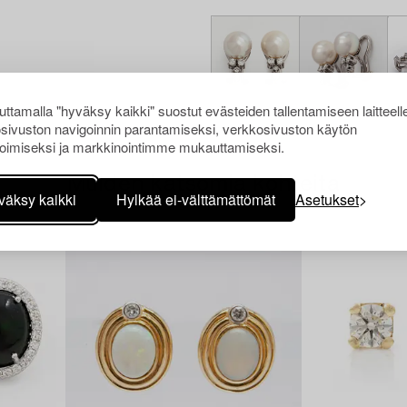
ttamalla "hyväksy kaikki" suostut evästeiden tallentamiseen laitteell
sivuston navigoinnin parantamiseksi, verkkosivuston käytön
oimiseksi ja markkinointimme mukauttamiseksi.
Muiden katsomia kohteita
väksy kaikki
Hylkää ei-välttämättömät
Asetukset