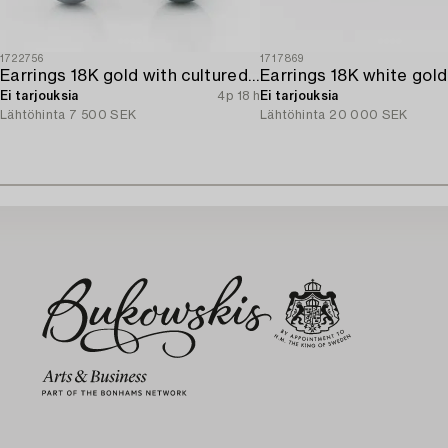
1722756
1717869
Earrings 18K gold with cultured freshwater pearls and brilliant-cut diamonds.
Ei tarjouksia
4p 18 h
Ei tarjouksia
Lähtöhinta
7 500 SEK
Lähtöhinta
20 000 SEK