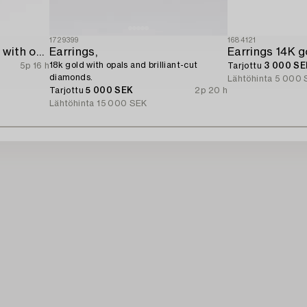
1729399
1684121
Earrings 18K white gold with opals and octagon-cut diamonds.
Earrings,
18k gold with opals and brilliant-cut
5p 16 h
Tarjottu
3 000 SE
diamonds.
Lähtöhinta
5 000 
Tarjottu
5 000 SEK
2p 20 h
Lähtöhinta
15 000 SEK