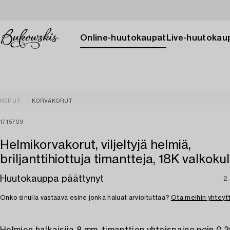
Online-huutokaupat
Live-huutokau
KORUT
KORVAKORUT
1715709
Helmikorvakorut, viljeltyjä helmiä,
briljanttihiottuja timantteja, 18K valkokul
Huutokauppa päättynyt
2.
Onko sinulla vastaava esine jonka haluat arvioituttaa?
Ota meihin yhteyt