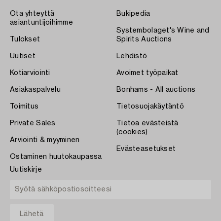
Ota yhteyttä
Bukipedia
asiantuntijoihimme
Systembolaget's Wine and
Tulokset
Spirits Auctions
Uutiset
Lehdistö
Kotiarviointi
Avoimet työpaikat
Asiakaspalvelu
Bonhams - All auctions
Toimitus
Tietosuojakäytäntö
Private Sales
Tietoa evästeistä
(cookies)
Arviointi & myyminen
Evästeasetukset
Ostaminen huutokaupassa
Uutiskirje