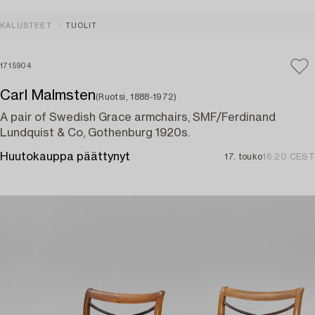
KALUSTEET
TUOLIT
1715904
Carl Malmsten
(Ruotsi, 1888-1972)
A pair of Swedish Grace armchairs, SMF/Ferdinand
Lundquist & Co, Gothenburg 1920s.
Huutokauppa päättynyt
17. touko
16:20 CEST