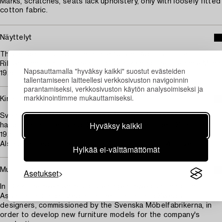
Marks, scratches, seats lack upholstery, only with loosely fitted
cotton fabric.
Näyttelyt
This model pictured from Prince Gustaf Adolf's office,
Riksvarumässan in Gothenburg 1922-23 and the Triennale Milan
Napsauttamalla "hyväksy kaikki" suostut evästeiden
1925.
tallentamiseen laitteellesi verkkosivuston navigoinnin
parantamiseksi, verkkosivuston käytön analysoimiseksi ja
markkinointimme mukauttamiseksi.
Kirjallisuus
Svenska slöjdföreningens tidskrift: organ för konstindustri,
Hyväksy kaikki
handtverk och hemslöjd, Svenska slöjdföreningen, Stockholm,
1921.
Also depicted in The Svenska Slöjdföreningen, Archive.
Hylkää ei-välttämättömät
Muut tiedot
Asetukset
In 1922, the Svenska Sjöjdföreningen (Swedish Handicraft
Association) organized a competition among Swedish
designers, commissioned by the Svenska Möbelfabrikerna, in
order to develop new furniture models for the company's