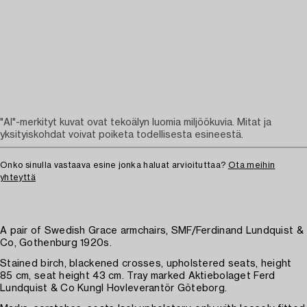
"AI"-merkityt kuvat ovat tekoälyn luomia miljöökuvia. Mitat ja
yksityiskohdat voivat poiketa todellisesta esineestä.
Onko sinulla vastaava esine jonka haluat arvioituttaa?
Ota meihin
yhteyttä
A pair of Swedish Grace armchairs, SMF/Ferdinand Lundquist &
Co, Gothenburg 1920s.
Stained birch, blackened crosses, upholstered seats, height
85 cm, seat height 43 cm. Tray marked Aktiebolaget Ferd
Lundquist & Co Kungl Hovleverantör Göteborg.