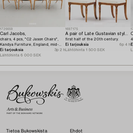
1726659
1697175
1
Carl Jacobs,
A pair of Late Gustavian style chairs,
C
chairs, 4 pcs, "C2 Jason Chairs",
first half of the 20th century.
4
Kandya Furniture, England, mid-
Ei tarjouksia
6p 4 h
E
20th century.
Ei tarjouksia
3p 2 h
Lähtöhinta
1 500 SEK
L
Lähtöhinta
6 000 SEK
Tietoa Bukowskista
Ehdot