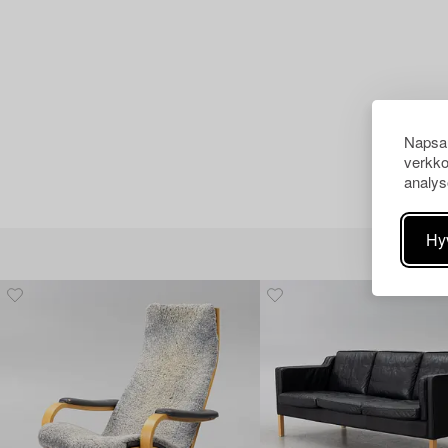
Napsau
verkko
analys
Hy