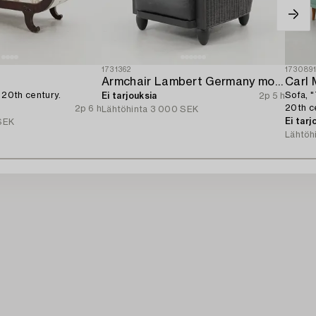
1731362
173089
Armchair Lambert Germany modern production.
Carl
y 20th century.
Sofa, "
Ei tarjouksia
2p 5 h
20th c
2p 6 h
Lähtöhinta
3 000 SEK
Ei tarj
SEK
Lähtöh