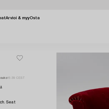
pat
Arvioi & myy
Osta
touko
16:39 CEST
tä
rch. Seat