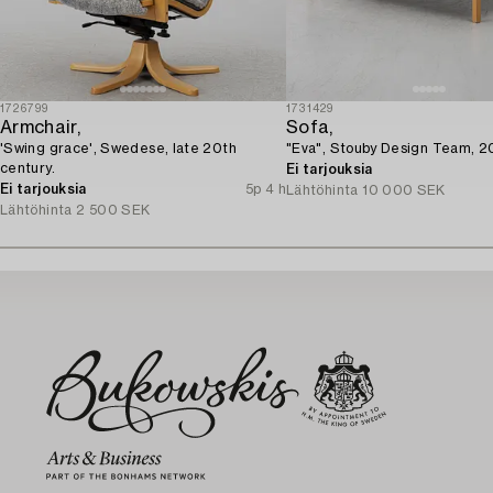
1726799
1731429
Armchair,
Sofa,
'Swing grace', Swedese, late 20th
"Eva", Stouby Design Team, 2
century.
Ei tarjouksia
Ei tarjouksia
5p 4 h
Lähtöhinta
10 000 SEK
Lähtöhinta
2 500 SEK