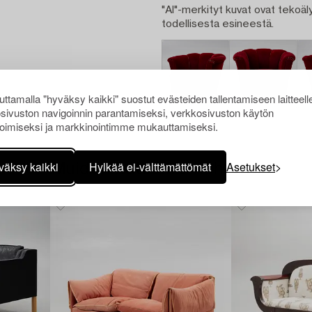
"AI"-merkityt kuvat ovat tekoäly
todellisesta esineestä.
ttamalla "hyväksy kaikki" suostut evästeiden tallentamiseen laitteell
sivuston navigoinnin parantamiseksi, verkkosivuston käytön
oimiseksi ja markkinointimme mukauttamiseksi.
väksy kaikki
Hylkää ei-välttämättömät
Asetukset
Muiden katsomia kohteita