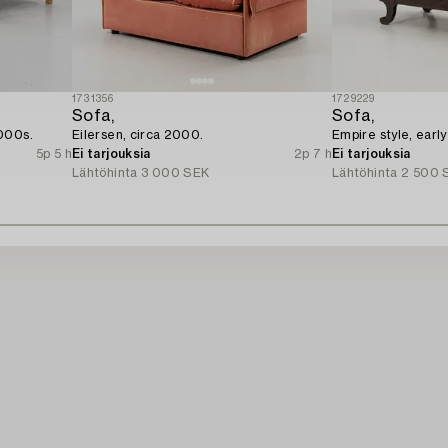
1731356
1729229
Sofa,
Sofa,
000s.
Eilersen, circa 2000.
Empire style, earl
5p 5 h
Ei tarjouksia
2p 7 h
Ei tarjouksia
Lähtöhinta
3 000 SEK
Lähtöhinta
2 500 