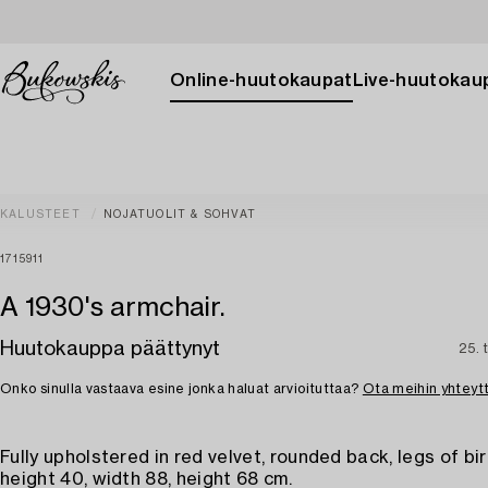
Online-huutokaupat
Live-huutokau
KALUSTEET
NOJATUOLIT & SOHVAT
1715911
A 1930's armchair.
Huutokauppa päättynyt
25. 
Onko sinulla vastaava esine jonka haluat arvioituttaa?
Ota meihin yhteyt
Fully upholstered in red velvet, rounded back, legs of bi
height 40, width 88, height 68 cm.