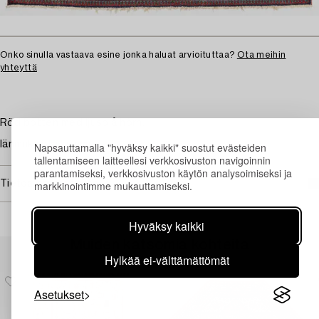
Onko sinulla vastaava esine jonka haluat arvioituttaa?
Ota meihin
yhteyttä
Röd botten med ljusblå hörn.
Iänmukaista kulumaa.
Napsauttamalla "hyväksy kaikki" suostut evästeiden
tallentamiseen laitteellesi verkkosivuston navigoinnin
parantamiseksi, verkkosivuston käytön analysoimiseksi ja
markkinointimme mukauttamiseksi.
Tietoa ostamisesta
Hyväksy kaikki
Muiden katsomia kohteita
Hylkää ei-välttämättömät
Asetukset