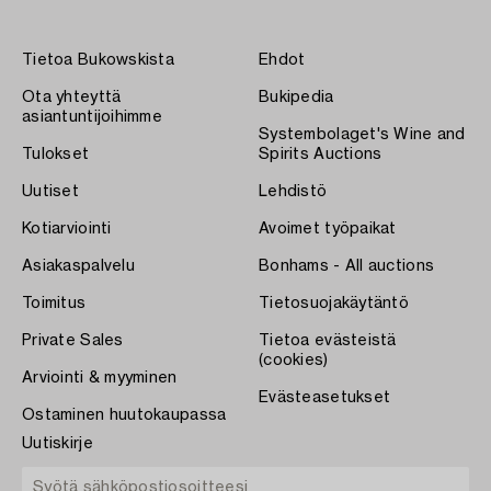
Tietoa Bukowskista
Ehdot
Ota yhteyttä
Bukipedia
asiantuntijoihimme
Systembolaget's Wine and
Tulokset
Spirits Auctions
Uutiset
Lehdistö
Kotiarviointi
Avoimet työpaikat
Asiakaspalvelu
Bonhams - All auctions
Toimitus
Tietosuojakäytäntö
Private Sales
Tietoa evästeistä
(cookies)
Arviointi & myyminen
Evästeasetukset
Ostaminen huutokaupassa
Uutiskirje