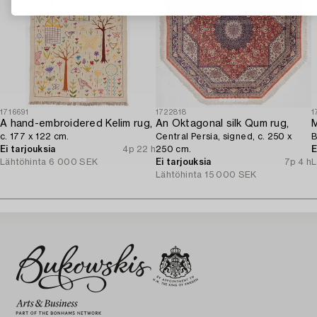
1716691
1722818
1
A hand-embroidered Kelim rug,
An Oktagonal silk Qum rug,
M
c. 177 x 122 cm.
Central Persia, signed, c. 250 x
B
Ei tarjouksia
4p 22 h
250 cm.
E
Lähtöhinta
6 000 SEK
Ei tarjouksia
7p 4 h
L
Lähtöhinta
15 000 SEK