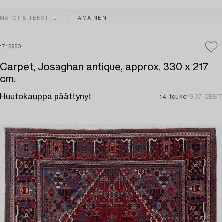
MATOT & TEKSTIILIT
ITÄMAINEN
1715960
Carpet, Josaghan antique, approx. 330 x 217
cm.
Huutokauppa päättynyt
14. touko
18:37 CEST