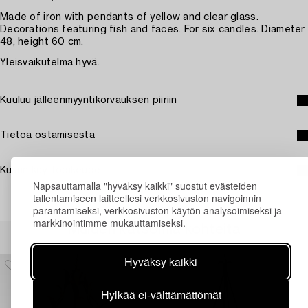
Made of iron with pendants of yellow and clear glass.
Decorations featuring fish and faces. For six candles. Diameter
48, height 60 cm.
Yleisvaikutelma hyvä.
Kuuluu jälleenmyyntikorvauksen piiriin
Tietoa ostamisesta
Kuvan käyttöoikeudet
Napsauttamalla "hyväksy kaikki" suostut evästeiden
tallentamiseen laitteellesi verkkosivuston navigoinnin
parantamiseksi, verkkosivuston käytön analysoimiseksi ja
markkinointimme mukauttamiseksi.
Muiden katsomia kohteita
Hyväksy kaikki
Hylkää ei-välttämättömät