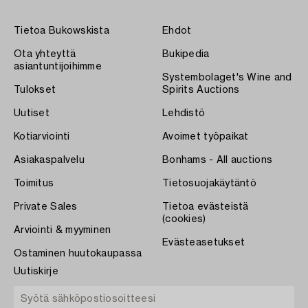
Tietoa Bukowskista
Ehdot
Ota yhteyttä
Bukipedia
asiantuntijoihimme
Systembolaget's Wine and
Tulokset
Spirits Auctions
Uutiset
Lehdistö
Kotiarviointi
Avoimet työpaikat
Asiakaspalvelu
Bonhams - All auctions
Toimitus
Tietosuojakäytäntö
Private Sales
Tietoa evästeistä
(cookies)
Arviointi & myyminen
Evästeasetukset
Ostaminen huutokaupassa
Uutiskirje