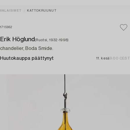
VALAISIMET
KATTOKRUUNUT
1715962
Erik Höglund
(Ruotsi, 1932-1998)
chandelier, Boda Smide.
Huutokauppa päättynyt
11. kesä
9:00 CEST