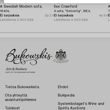
1730805
1732195
1
A Swedish Modern sofa,
Ilse Crawford
1940s.
A sofa, "Sinnerlig", IKEA.
T
Ei tarjouksia
2p 2 h
Ei tarjouksia
4p 5 h
E
Lähtöhinta
5 000 SEK
Lähtöhinta
4 000 SEK
L
Tietoa Bukowskista
Ehdot
Ota yhteyttä
Bukipedia
asiantuntijoihimme
Systembolaget's Wine and
Tulokset
Spirits Auctions