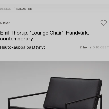
DESIGN
KALUSTEET
1715967
Emil Thorup, "Lounge Chair", Handvärk,
contemporary
Huutokauppa päättynyt
7. heinä
10:10 CEST