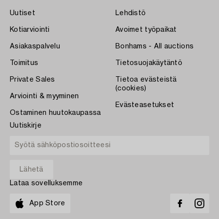
Uutiset
Lehdistö
Kotiarviointi
Avoimet työpaikat
Asiakaspalvelu
Bonhams - All auctions
Toimitus
Tietosuojakäytäntö
Private Sales
Tietoa evästeistä
(cookies)
Arviointi & myyminen
Evästeasetukset
Ostaminen huutokaupassa
Uutiskirje
Lataa sovelluksemme
App Store