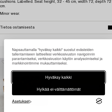
cushions. Labelled. Seat height, 32 - 45 cm, width 72, depth 72
cm.
Minor wear.
Tietoa ostamisesta
Muiden katsomia kohteita
Napsauttamalla "hyväksy kaikki" suostut evästeiden
tallentamiseen laitteellesi verkkosivuston navigoinnin
parantamiseksi, verkkosivuston käytön analysoimiseksi ja
markkinointimme mukauttamiseksi.
Hyväksy kaikki
Hylkää ei-välttämättömät
Asetukset