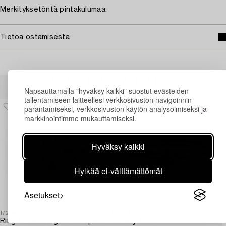
Merkityksetöntä pintakulumaa.
Tietoa ostamisesta
Muiden katsomia kohteita
Napsauttamalla "hyväksy kaikki" suostut evästeiden
tallentamiseen laitteellesi verkkosivuston navigoinnin
parantamiseksi, verkkosivuston käytön analysoimiseksi ja
markkinointimme mukauttamiseksi.
Hyväksy kaikki
Hylkää ei-välttämättömät
Asetukset
1729683
1731329
1
Ring 18K white gold with pearls and octagon-cut diamonds.
Tiffany & Co