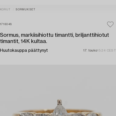
KORUT
SORMUKSET
1716048
Sormus, markiisihiottu timantti, briljanttihiotut
timantit, 14K kultaa.
Huutokauppa päättynyt
17. touko
15:24 CEST