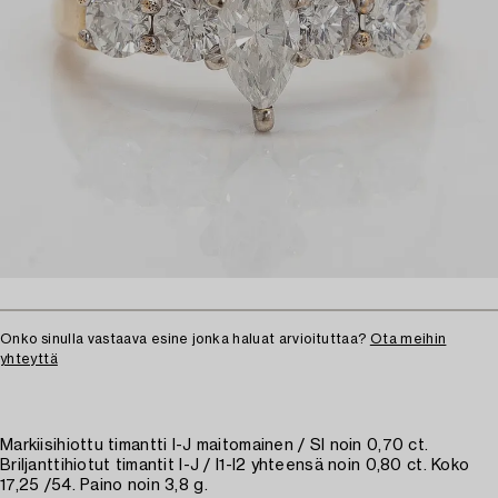
Onko sinulla vastaava esine jonka haluat arvioituttaa?
Ota meihin
yhteyttä
Markiisihiottu timantti I-J maitomainen / SI noin 0,70 ct.
Briljanttihiotut timantit I-J / I1-I2 yhteensä noin 0,80 ct. Koko
17,25 /54. Paino noin 3,8 g.