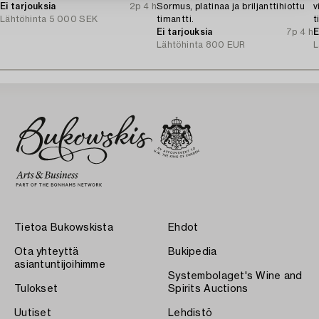
Ei tarjouksia
2p 4 h
Sormus, platinaa ja briljanttihiottu
v
Lähtöhinta
5 000 SEK
timantti.
t
Ei tarjouksia
7p 4 h
T
E
Lähtöhinta
800 EUR
L
Tietoa Bukowskista
Ehdot
Ota yhteyttä
Bukipedia
asiantuntijoihimme
Systembolaget's Wine and
Tulokset
Spirits Auctions
Uutiset
Lehdistö