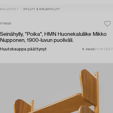
KALUSTEET
HYLLYT & KIRJAHYLLYT
1716053
Seinähylly, "Poika", HMN Huonekaluliike Mikko
Nupponen, 1900-luvun puoliväli.
Huutokauppa päättynyt
6. heinä
20:18 CEST