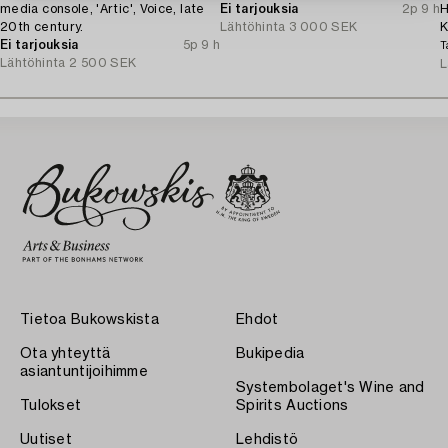
media console, 'Artic', Voice, late
Ei tarjouksia
2p 9 h
H
20th century.
Lähtöhinta
3 000 SEK
K
Ei tarjouksia
5p 9 h
l
T
Lähtöhinta
2 500 SEK
L
Tietoa Bukowskista
Ehdot
Ota yhteyttä
Bukipedia
asiantuntijoihimme
Systembolaget's Wine and
Tulokset
Spirits Auctions
Uutiset
Lehdistö