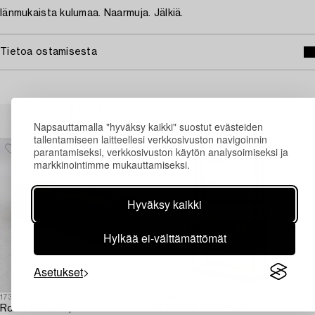
Iänmukaista kulumaa. Naarmuja. Jälkiä.
Tietoa ostamisesta
Muiden katsomia kohteita
Napsauttamalla "hyväksy kaikki" suostut evästeiden
tallentamiseen laitteellesi verkkosivuston navigoinnin
parantamiseksi, verkkosivuston käytön analysoimiseksi ja
markkinointimme mukauttamiseksi.
Hyväksy kaikki
Hylkää ei-välttämättömät
Asetukset
1730903
1726414
1
Rolf Fransson,
A 1950's bookcase.
I