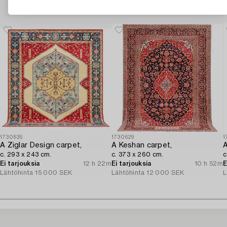
Muiden katsomia kohteita
1730635
1730629
1
A Ziglar Design carpet,
A Keshan carpet,
A
c. 293 x 243 cm.
c. 373 x 260 cm.
c
Ei tarjouksia
12 h 22m
Ei tarjouksia
10 h 52m
E
Lähtöhinta
15 000 SEK
Lähtöhinta
12 000 SEK
L