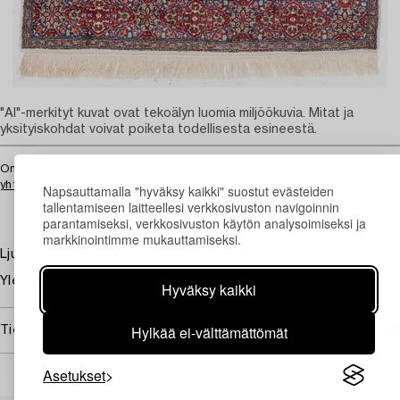
"AI"-merkityt kuvat ovat tekoälyn luomia miljöökuvia. Mitat ja
yksityiskohdat voivat poiketa todellisesta esineestä.
Onko sinulla vastaava esine jonka haluat arvioituttaa?
Ota meihin
yhteyttä
Napsauttamalla "hyväksy kaikki" suostut evästeiden
tallentamiseen laitteellesi verkkosivuston navigoinnin
parantamiseksi, verkkosivuston käytön analysoimiseksi ja
markkinointimme mukauttamiseksi.
Ljus botten, gul medaljong. Röd och blå bård.
Yleisvaikutelma hyvä.
Hyväksy kaikki
Hylkää ei-välttämättömät
Tietoa ostamisesta
Asetukset