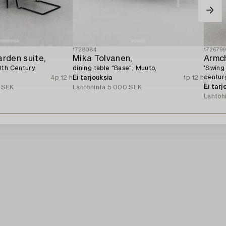
1728084
172679
arden suite,
Mika Tolvanen,
Armch
0th Century.
dining table "Base", Muuto,
'Swing
century
4p 12 h
Ei tarjouksia
1p 12 h
Ei tarj
 SEK
Lähtöhinta
5 000 SEK
Lähtöh