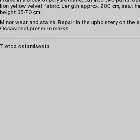
Frame in a block of polyurethane, cut into two parts. Up
lion yellow velvet fabric. Length approx. 200 cm, seat he
height 35-70 cm.
Minor wear and stains. Repair in the upholstery on the s
Occasional pressure marks.
Tietoa ostamisesta