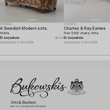
1730805
1730379
A Swedish Modern sofa,
Charles & Ray Eames
1940s.
Five 'DSS' chairs, Vitra.
Ei tarjouksia
3p 9 h
Ei tarjouksia
Lähtöhinta
5 000 SEK
Lähtöhinta
3 000 SEK