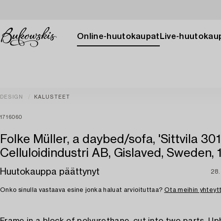
Online-huutokaupat
Live-huutokau
DESIGN
KALUSTEET
1716060
Folke Müller, a daybed/sofa, 'Sittvila 301'
Celluloidindustri AB, Gislaved, Sweden, 
Huutokauppa päättynyt
28.
Onko sinulla vastaava esine jonka haluat arvioituttaa?
Ota meihin yhteyt