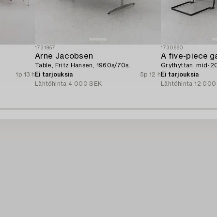
1731957
1730660
Arne Jacobsen
A five-piece g
Table, Fritz Hansen, 1960s/70s.
Grythyttan, mid-2
1p 13 h
Ei tarjouksia
5p 12 h
Ei tarjouksia
Lähtöhinta
4 000 SEK
Lähtöhinta
12 000