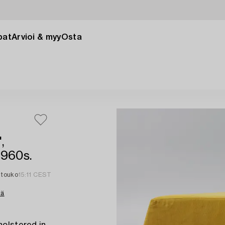
pat
Arvioi & myy
Osta
,
1960s.
 touko
15:11 CEST
tä