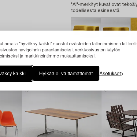
"AI"-merkityt kuvat ovat tekoäly
todellisesta esineestä.
ttamalla "hyväksy kaikki" suostut evästeiden tallentamiseen laitteell
sivuston navigoinnin parantamiseksi, verkkosivuston käytön
oimiseksi ja markkinointimme mukauttamiseksi.
väksy kaikki
Hylkää ei-välttämättömät
Asetukset
Muiden katsomia kohteita