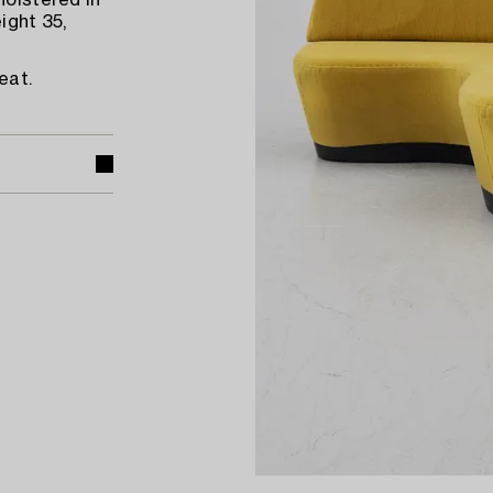
holstered in
ight 35,
eat.