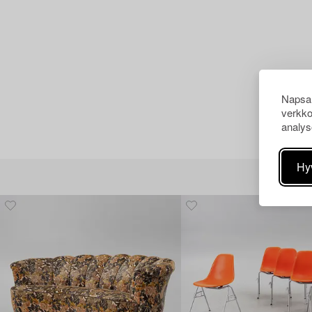
Napsau
verkko
analys
Hy