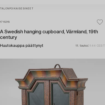
TALONPOIKAISESINEET
1716218
A Swedish hanging cupboard, Värmland, 19th
century
Huutokauppa päättynyt
11. touko
21:44 CEST