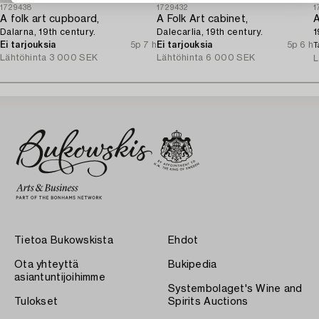
1729438
1729432
1
A folk art cupboard,
A Folk Art cabinet,
A
Dalarna, 19th century.
Dalecarlia, 19th century.
1
Ei tarjouksia
5p 7 h
Ei tarjouksia
5p 6 h
T
Lähtöhinta
3 000 SEK
Lähtöhinta
6 000 SEK
L
Tietoa Bukowskista
Ehdot
Ota yhteyttä
Bukipedia
asiantuntijoihimme
Systembolaget's Wine and
Tulokset
Spirits Auctions