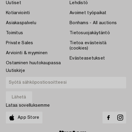
Uutiset
Lehdistö
Kotiarviointi
Avoimet työpaikat
Asiakaspalvelu
Bonhams - All auctions
Toimitus
Tietosuojakäytäntö
Private Sales
Tietoa evästeistä
(cookies)
Arviointi & myyminen
Evästeasetukset
Ostaminen huutokaupassa
Uutiskirje
Lataa sovelluksemme
App Store