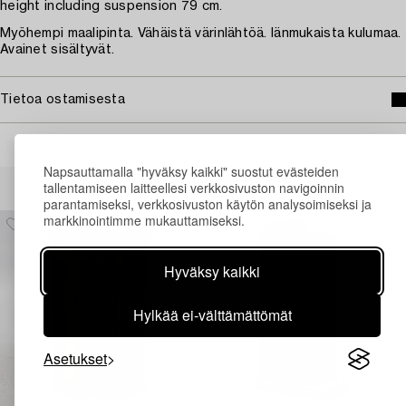
height including suspension 79 cm.
Myöhempi maalipinta. Vähäistä värinlähtöä. Iänmukaista kulumaa.
Avainet sisältyvät.
Tietoa ostamisesta
Napsauttamalla "hyväksy kaikki" suostut evästeiden
Muiden katsomia kohteita
tallentamiseen laitteellesi verkkosivuston navigoinnin
parantamiseksi, verkkosivuston käytön analysoimiseksi ja
markkinointimme mukauttamiseksi.
Hyväksy kaikki
Hylkää ei-välttämättömät
Asetukset