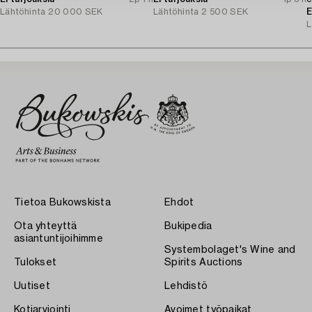
Lähtöhinta
20 000 SEK
Lähtöhinta
2 500 SEK
E
L
Tietoa Bukowskista
Ehdot
Ota yhteyttä
Bukipedia
asiantuntijoihimme
Systembolaget's Wine and
Tulokset
Spirits Auctions
Uutiset
Lehdistö
Kotiarviointi
Avoimet työpaikat