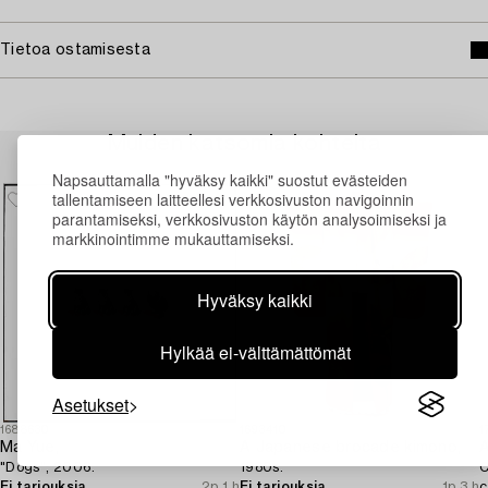
Tietoa ostamisesta
Muiden katsomia kohteita
Napsauttamalla "hyväksy kaikki" suostut evästeiden
tallentamiseen laitteellesi verkkosivuston navigoinnin
parantamiseksi, verkkosivuston käytön analysoimiseksi ja
markkinointimme mukauttamiseksi.
Hyväksy kaikki
Hylkää ei-välttämättömät
Asetukset
1688630
1693410
1
Ma Yue,
A Japanese brocade kimono,
A
"Dogs", 2006.
1980s.
C
Ei tarjouksia
2p 1 h
Ei tarjouksia
1p 3 h
c