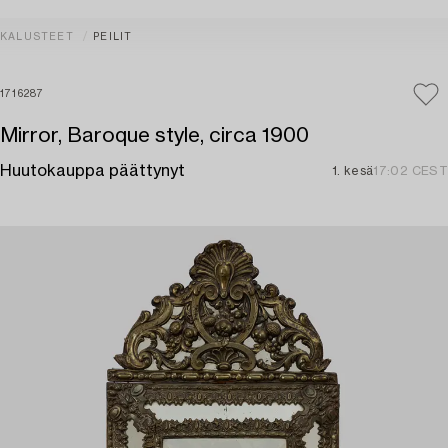
KALUSTEET
PEILIT
1716287
Mirror, Baroque style, circa 1900
Huutokauppa päättynyt
1. kesä
17:02 CEST