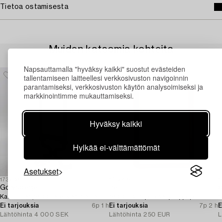
Tietoa ostamisesta
Muiden katsomia kohteita
Napsauttamalla "hyväksy kaikki" suostut evästeiden
tallentamiseen laitteellesi verkkosivuston navigoinnin
parantamiseksi, verkkosivuston käytön analysoimiseksi ja
markkinointimme mukauttamiseksi.
Hyväksy kaikki
Hylkää ei-välttämättömät
Asetukset
1732328
1732435
1
Golvspegel,
Peili,
a
Karl Johan,1800-talets andra hälft.
1800-luvun puoliväli/ loppupuoli.
S
Ei tarjouksia
6p 1 h
Ei tarjouksia
7p 2 h
E
Lähtöhinta
4 000 SEK
Lähtöhinta
250 EUR
L