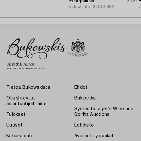
cut diamonds.
Ei tarjouksia
3p 8 h
T
E
Lähtöhinta
12 000 SEK
L
Tietoa Bukowskista
Ehdot
Ota yhteyttä
Bukipedia
asiantuntijoihimme
Systembolaget's Wine and
Tulokset
Spirits Auctions
Uutiset
Lehdistö
Kotiarviointi
Avoimet työpaikat