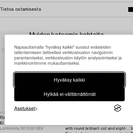
Tietoa ostamisesta
Muiden katsomia kohteita
Napsauttamalla "hyväksy kaikki" suostut evästeiden
tallentamiseen laitteellesi verkkosivuston navigoinnin
parantamiseksi, verkkosivuston käytön analysoimiseksi ja
markkinointimme mukauttamiseksi.
Hyväksy kaikki
Hylkää ei-välttämättömät
Asetukset
1722768
1709717
1
Ring 18K white gold with sapphire and brilliant-cut diamonds.
Claës E. Giertta
Ei tarjouksia
6p 8 h
Ring 18K gold and white gold set
v
Lähtöhinta
30 000 SEK
with round brilliant-cut and eight-
t