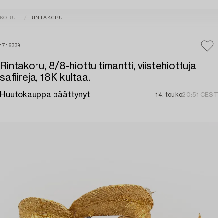
KORUT
RINTAKORUT
1716339
Rintakoru, 8/8-hiottu timantti, viistehiottuja
safiireja, 18K kultaa.
Huutokauppa päättynyt
14. touko
20:51 CEST