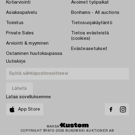
Kotiarviointi
Avoimet työpaikat
Asiakaspalvelu
Bonhams - All auctions
Toimitus
Tietosuojakäytäntö
Private Sales
Tietoa evästeistä
(cookies)
Arviointi & myyminen
Evästeasetukset
Ostaminen huutokaupassa
Uutiskirje
Lataa sovelluksemme
App Store
MAKSA
COPYRIGHT ©1870-2026 BUKOWSKI AUKTIONER AB