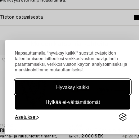
Merkityksetöntä pintakulumaa.
Tietoa ostamisesta
Muiden katsomia kohteita
Napsauttamalla "hyväksy kaikki" suostut evästeiden
tallentamiseen laitteellesi verkkosivuston navigoinnin
parantamiseksi, verkkosivuston käytön analysoimiseksi ja
markkinointimme mukauttamiseksi.
Hyväksy kaikki
Hylkää ei-välttämättömät
Asetukset
1731650
1694988
1
Rintaneula,
Brooch pin 18K gold with cushion-cut aquamarine and seed pearls.
V
vanha- ja ruusuhiotut timantit,
2 000 SEK
4p 23 h
B
Tarjottu