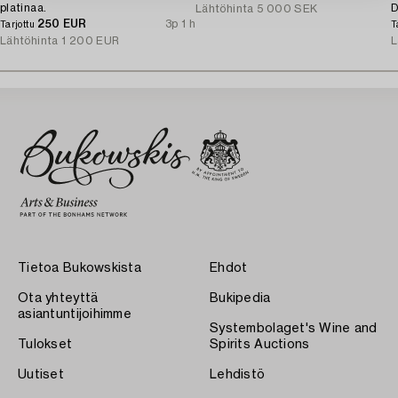
platinaa.
D
Lähtöhinta
5 000 SEK
250 EUR
3p 1 h
Tarjottu
T
Lähtöhinta
1 200 EUR
L
Tietoa Bukowskista
Ehdot
Ota yhteyttä
Bukipedia
asiantuntijoihimme
Systembolaget's Wine and
Tulokset
Spirits Auctions
Uutiset
Lehdistö