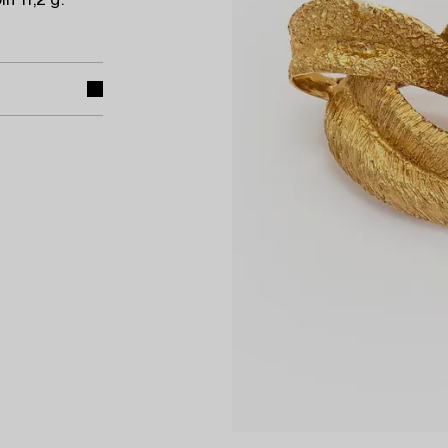
n 11,2 g.