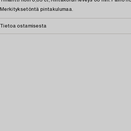
Timantti noin 0,03 ct, Rintakorun leveys 60 mm. Paino noi
Merkityksetöntä pintakulumaa.
Tietoa ostamisesta