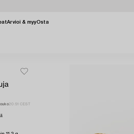
pat
Arvioi & myy
Osta
uja
touko
20:51 CEST
tä