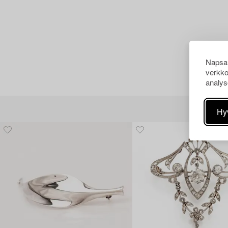
Napsau
verkko
analys
Hy