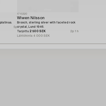
1715320
Wiwen Nilsson
platinaa.
Brooch, sterling silver with faceted rock
crystal, Lund 1946.
5p
Tarjottu
2 500 SEK
2p 1 h
Lähtöhinta
4 000 SEK