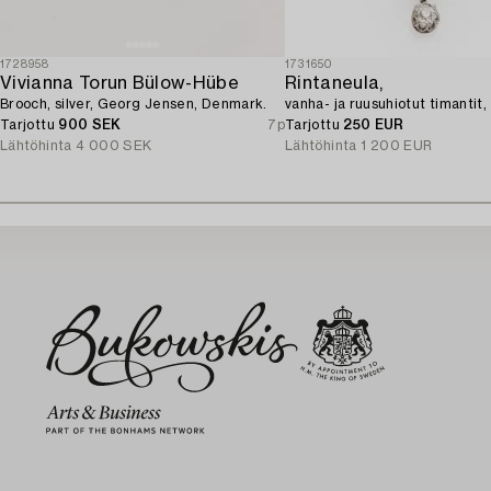
1728958
1731650
Vivianna Torun Bülow-Hübe
Rintaneula,
Brooch, silver, Georg Jensen, Denmark.
vanha- ja ruusuhiotut timantit, 
Tarjottu
900 SEK
7p
Tarjottu
250 EUR
Lähtöhinta
4 000 SEK
Lähtöhinta
1 200 EUR