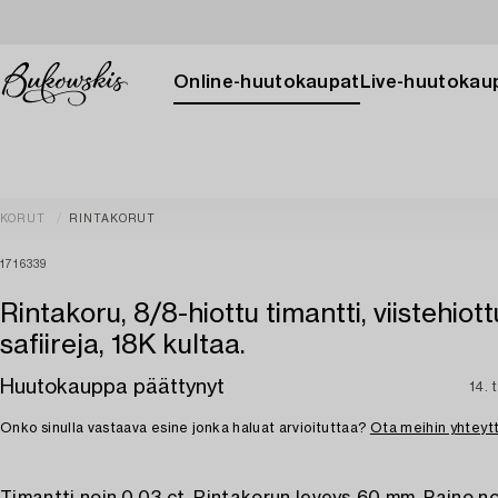
Online-huutokaupat
Live-huutokau
KORUT
RINTAKORUT
1716339
Rintakoru, 8/8-hiottu timantti, viistehiott
safiireja, 18K kultaa.
Huutokauppa päättynyt
14. 
Onko sinulla vastaava esine jonka haluat arvioituttaa?
Ota meihin yhteyt