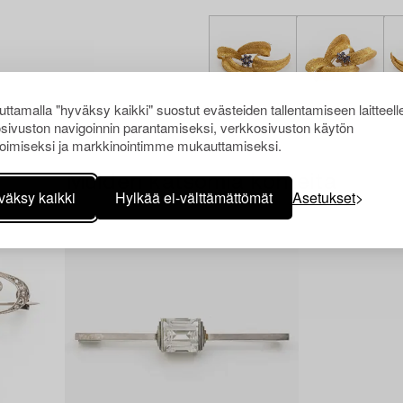
ttamalla "hyväksy kaikki" suostut evästeiden tallentamiseen laitteell
sivuston navigoinnin parantamiseksi, verkkosivuston käytön
oimiseksi ja markkinointimme mukauttamiseksi.
Muiden katsomia kohteita
väksy kaikki
Hylkää ei-välttämättömät
Asetukset