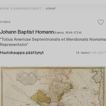
KIRJAT & KÄSIKIRJOITUKSET
KIRJAT
1716370
Johann Baptist Homann
(Saksa, 1664-1724)
"Totius Americae Septentrionalis et Meridionalis Novisima
Representatio"
Huutokauppa päättynyt
13. touko
21:56 CEST