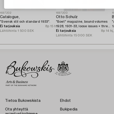
1697202
1697200
1
Catalogue,
Otto Schulz
B
"Svensk stil och standard 1933".
"Boet" magazine, bound volumes
"
Ei tarjouksia
8p 15 h
1928, 1931-33, loose issues + three
T
Lähtöhinta
1 500 SEK
"Nya Möbler" and the 1945 jubilee
Ei tarjouksia
8p 14 h
L
publication.
Lähtöhinta
15 000 SEK
Tietoa Bukowskista
Ehdot
Ota yhteyttä
Bukipedia