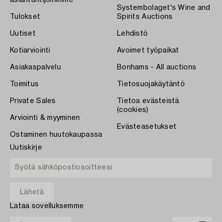
asiantuntijoihimme
Systembolaget's Wine and
Tulokset
Spirits Auctions
Uutiset
Lehdistö
Kotiarviointi
Avoimet työpaikat
Asiakaspalvelu
Bonhams - All auctions
Toimitus
Tietosuojakäytäntö
Private Sales
Tietoa evästeistä
(cookies)
Arviointi & myyminen
Evästeasetukset
Ostaminen huutokaupassa
Uutiskirje
Lataa sovelluksemme