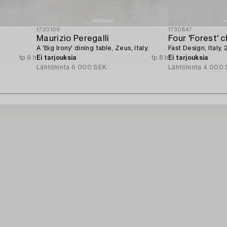
1730109
1730847
Maurizio Peregalli
Four 'Forest' c
A 'Big Irony' dining table, Zeus, Italy.
Fast Design, Italy, 
1p 9 h
Ei tarjouksia
1p 8 h
Ei tarjouksia
Lähtöhinta
6 000 SEK
Lähtöhinta
4 000 