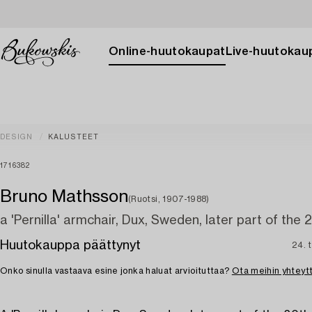
Online-huutokaupat
Live-huutokau
DESIGN
KALUSTEET
1716382
Bruno Mathsson
(Ruotsi, 1907-1988)
a 'Pernilla' armchair, Dux, Sweden, later part of the 
Huutokauppa päättynyt
24. 
Onko sinulla vastaava esine jonka haluat arvioituttaa?
Ota meihin yhteyt