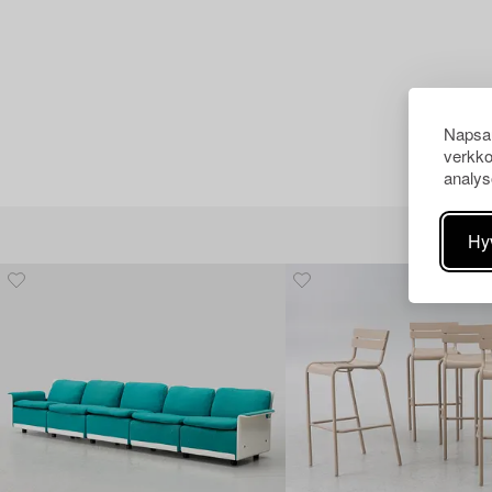
Napsau
verkko
analys
Hy