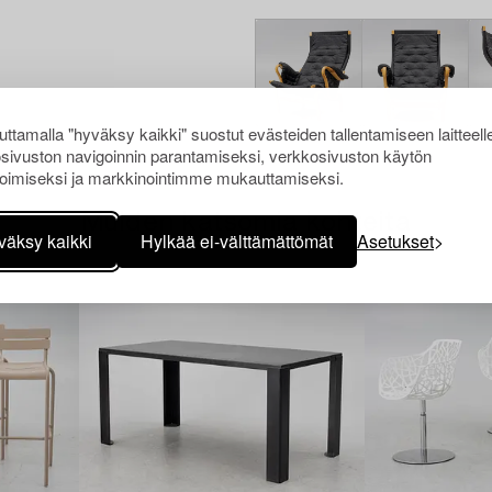
ttamalla "hyväksy kaikki" suostut evästeiden tallentamiseen laitteell
sivuston navigoinnin parantamiseksi, verkkosivuston käytön
oimiseksi ja markkinointimme mukauttamiseksi.
Muiden katsomia kohteita
väksy kaikki
Hylkää ei-välttämättömät
Asetukset