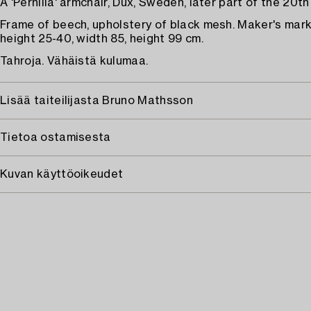
A 'Pernilla' armchair, Dux, Sweden, later part of the 20th
Frame of beech, upholstery of black mesh. Maker's mark
height 25-40, width 85, height 99 cm.
Tahroja. Vähäistä kulumaa.
Lisää taiteilijasta Bruno Mathsson
Tietoa ostamisesta
Kuvan käyttöoikeudet