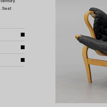
 century.
. Seat