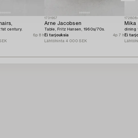
1731957
172808
hairs,
Arne Jacobsen
Mika 
21st century.
Table, Fritz Hansen, 1960s/70s.
dining 
6p 8 h
Ei tarjouksia
4p 7 h
Ei tarj
SEK
Lähtöhinta
4 000 SEK
Lähtöh