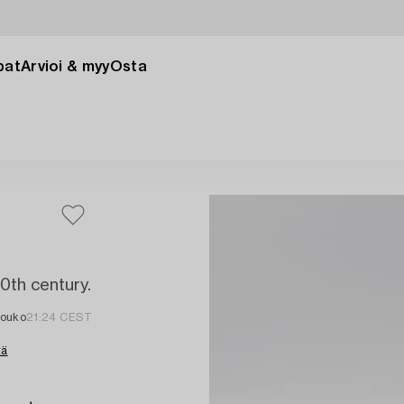
pat
Arvioi & myy
Osta
20th century.
touko
21:24 CEST
tä