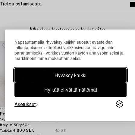
Tietoa ostamisesta
Muiden katsomia kohteita
Napsauttamalla "hyväksy kaikki" suostut evästeiden
tallentamiseen laitteellesi verkkosivuston navigoinnin
parantamiseksi, verkkosivuston käytön analysoimiseksi ja
markkinointimme mukauttamiseksi.
Hyväksy kaikki
Hylkää ei-välttämättömät
Asetukset
1731456
Pedal car,
“Ferrari Indianapolis”, Giordani,
Italy, 1950s/60s.
4 800 SEK
4p 6 h
Tarjottu