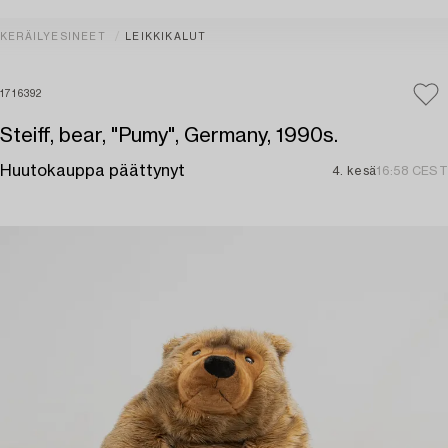
KERÄILYESINEET
LEIKKIKALUT
1716392
Steiff, bear, "Pumy", Germany, 1990s.
Huutokauppa päättynyt
4. kesä
16:58 CEST