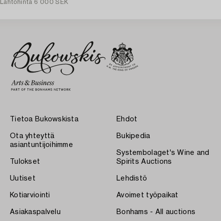
Lähtöhinta
6 000 SEK
Tietoa Bukowskista
Ehdot
Ota yhteyttä
Bukipedia
asiantuntijoihimme
Systembolaget's Wine and
Tulokset
Spirits Auctions
Uutiset
Lehdistö
Kotiarviointi
Avoimet työpaikat
Asiakaspalvelu
Bonhams - All auctions