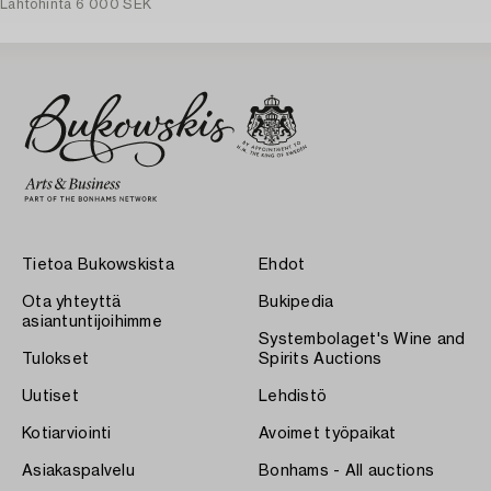
Lähtöhinta
6 000 SEK
Tietoa Bukowskista
Ehdot
Ota yhteyttä
Bukipedia
asiantuntijoihimme
Systembolaget's Wine and
Tulokset
Spirits Auctions
Uutiset
Lehdistö
Kotiarviointi
Avoimet työpaikat
Asiakaspalvelu
Bonhams - All auctions