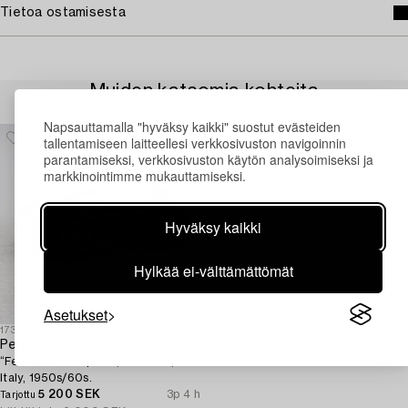
Tietoa ostamisesta
Muiden katsomia kohteita
Napsauttamalla "hyväksy kaikki" suostut evästeiden
tallentamiseen laitteellesi verkkosivuston navigoinnin
parantamiseksi, verkkosivuston käytön analysoimiseksi ja
markkinointimme mukauttamiseksi.
Hyväksy kaikki
Hylkää ei-välttämättömät
Asetukset
1731456
Pedal car,
“Ferrari Indianapolis”, Giordani,
Italy, 1950s/60s.
5 200 SEK
3p 4 h
Tarjottu