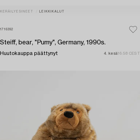
KERÄILYESINEET
LEIKKIKALUT
1716392
Steiff, bear, "Pumy", Germany, 1990s.
Huutokauppa päättynyt
4. kesä
16:58 CEST