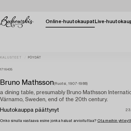
Online-huutokaupat
Live-huutokau
KALUSTEET
PÖYDÄT
1716435
Bruno Mathsson
(Ruotsi, 1907-1988)
a dining table, presumably Bruno Mathsson Internatio
Värnamo, Sweden, end of the 20th century.
Huutokauppa päättynyt
23
Onko sinulla vastaava esine jonka haluat arvioituttaa?
Ota meihin yhteyt