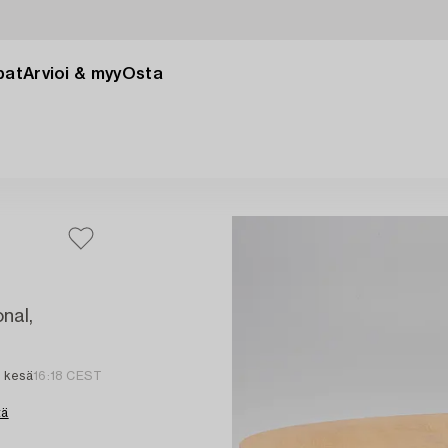
pat
Arvioi & myy
Osta
nal,
. kesä
16:18 CEST
tä