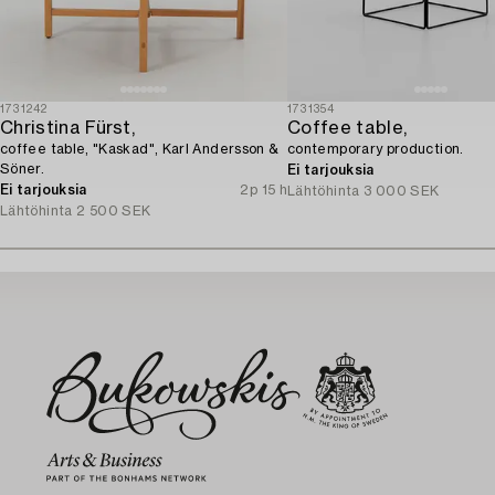
1731242
1731354
Christina Fürst,
Coffee table,
coffee table, "Kaskad", Karl Andersson &
contemporary production.
Söner.
Ei tarjouksia
Ei tarjouksia
2p 15 h
Lähtöhinta
3 000 SEK
Lähtöhinta
2 500 SEK