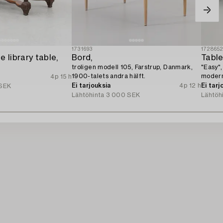
1731693
172865
e library table,
Bord,
Table
troligen modell 105, Farstrup, Danmark,
"Easy",
1900-talets andra hälft.
modern
4p 15 h
Ei tarjouksia
4p 12 h
Ei tarj
SEK
Lähtöhinta
3 000 SEK
Lähtöh