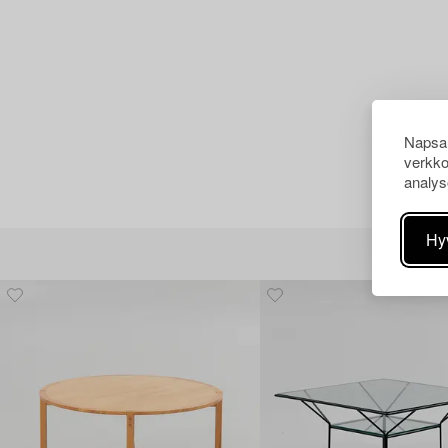
Napsau
verkko
analys
Hy