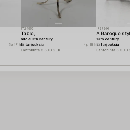
1724553
1727816
Table,
A Baroque styl
mid-20th century.
19th century.
3p 17 h
Ei tarjouksia
4p 16 h
Ei tarjouksia
Lähtöhinta
2 500 SEK
Lähtöhinta
6 000 