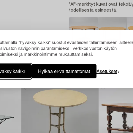
"AI"-merkityt kuvat ovat tekoäly
todellisesta esineestä.
ttamalla "hyväksy kaikki" suostut evästeiden tallentamiseen laitteell
sivuston navigoinnin parantamiseksi, verkkosivuston käytön
oimiseksi ja markkinointimme mukauttamiseksi.
väksy kaikki
Hylkää ei-välttämättömät
Asetukset
Muiden katsomia kohteita