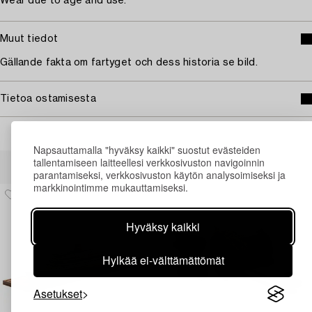
Wear due to age and use.
Muut tiedot
Gällande fakta om fartyget och dess historia se bild.
Tietoa ostamisesta
Napsauttamalla "hyväksy kaikki" suostut evästeiden
Muiden katsomia kohteita
tallentamiseen laitteellesi verkkosivuston navigoinnin
parantamiseksi, verkkosivuston käytön analysoimiseksi ja
markkinointimme mukauttamiseksi.
Hyväksy kaikki
Hylkää ei-välttämättömät
Asetukset