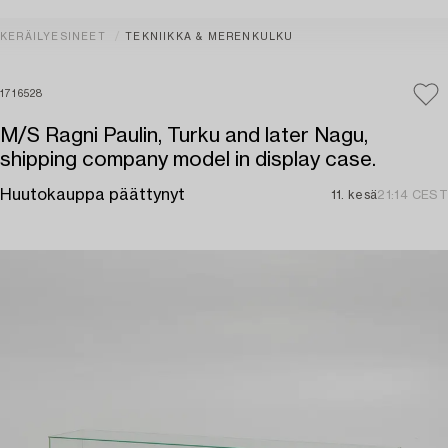
KERÄILYESINEET
TEKNIIKKA & MERENKULKU
1716528
M/S Ragni Paulin, Turku and later Nagu,
shipping company model in display case.
Huutokauppa päättynyt
11. kesä
21:14 CEST