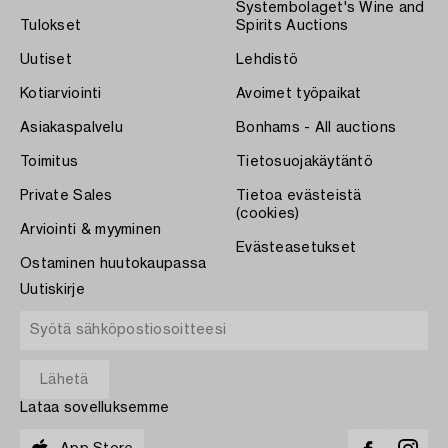
Systembolaget's Wine and
Tulokset
Spirits Auctions
Uutiset
Lehdistö
Kotiarviointi
Avoimet työpaikat
Asiakaspalvelu
Bonhams - All auctions
Toimitus
Tietosuojakäytäntö
Private Sales
Tietoa evästeistä
(cookies)
Arviointi & myyminen
Evästeasetukset
Ostaminen huutokaupassa
Uutiskirje
Lataa sovelluksemme