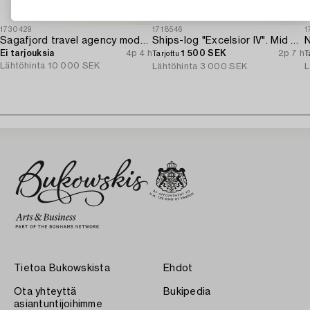
1730429
1718546
1
Sagafjord travel agency model / ship model.
Ships-log "Excelsior IV". Mid 20th century.
N
Ei tarjouksia
4p 4 h
1 500 SEK
2p 7 h
Tarjottu
T
Lähtöhinta
10 000 SEK
Lähtöhinta
3 000 SEK
L
Tietoa Bukowskista
Ehdot
Ota yhteyttä
Bukipedia
asiantuntijoihimme