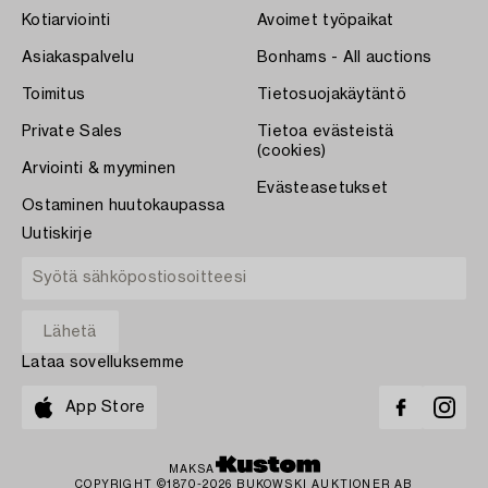
Kotiarviointi
Avoimet työpaikat
Asiakaspalvelu
Bonhams - All auctions
Toimitus
Tietosuojakäytäntö
Private Sales
Tietoa evästeistä
(cookies)
Arviointi & myyminen
Evästeasetukset
Ostaminen huutokaupassa
Uutiskirje
Lataa sovelluksemme
App Store
MAKSA
COPYRIGHT ©1870-2026 BUKOWSKI AUKTIONER AB