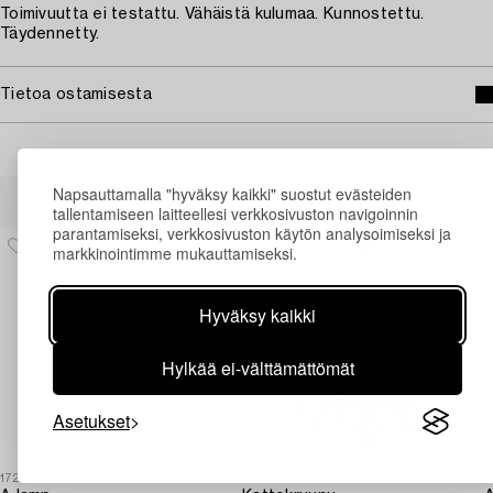
Toimivuutta ei testattu. Vähäistä kulumaa. Kunnostettu.
Täydennetty.
Tietoa ostamisesta
Muiden katsomia kohteita
Napsauttamalla "hyväksy kaikki" suostut evästeiden
tallentamiseen laitteellesi verkkosivuston navigoinnin
parantamiseksi, verkkosivuston käytön analysoimiseksi ja
markkinointimme mukauttamiseksi.
Hyväksy kaikki
Hylkää ei-välttämättömät
Asetukset
1726950
1698278
1