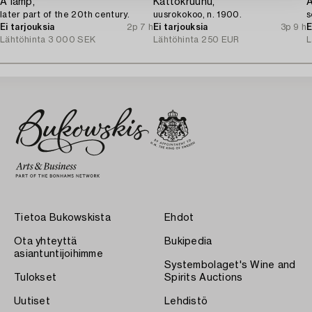
A lamp,
Kattokruunu,
A
later part of the 20th century.
uusrokokoo, n. 1900.
s
Ei tarjouksia
2p 7 h
Ei tarjouksia
3p 9 h
E
Lähtöhinta
3 000 SEK
Lähtöhinta
250 EUR
L
Tietoa Bukowskista
Ehdot
Ota yhteyttä
Bukipedia
asiantuntijoihimme
Systembolaget's Wine and
Tulokset
Spirits Auctions
Uutiset
Lehdistö