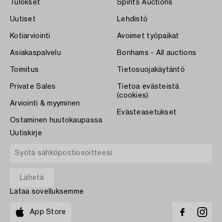
Tulokset
Spirits Auctions
Uutiset
Lehdistö
Kotiarviointi
Avoimet työpaikat
Asiakaspalvelu
Bonhams - All auctions
Toimitus
Tietosuojakäytäntö
Private Sales
Tietoa evästeistä
(cookies)
Arviointi & myyminen
Evästeasetukset
Ostaminen huutokaupassa
Uutiskirje
Lataa sovelluksemme
App Store