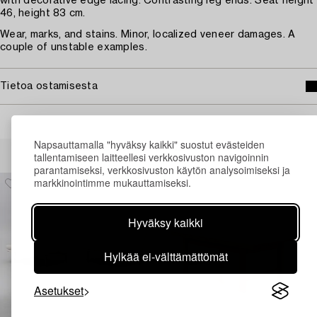
with decorative edge lacing. Contrasting leg ends. Seat height
46, height 83 cm.
Wear, marks, and stains. Minor, localized veneer damages. A
couple of unstable examples.
Tietoa ostamisesta
Napsauttamalla "hyväksy kaikki" suostut evästeiden
Muiden katsomia kohteita
tallentamiseen laitteellesi verkkosivuston navigoinnin
parantamiseksi, verkkosivuston käytön analysoimiseksi ja
markkinointimme mukauttamiseksi.
Hyväksy kaikki
Hylkää ei-välttämättömät
Asetukset