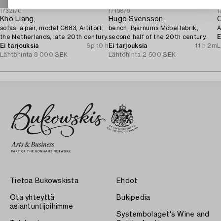
1732170
1719879
1
Kho Liang,
Hugo Svensson,
sofas, a pair, model C683, Artifort,
bench, Bjärnums Möbelfabrik,
A
the Netherlands, late 20th century.
second half of the 20th century.
E
Ei tarjouksia
6p 10 h
Ei tarjouksia
11 h 2m
L
Lähtöhinta
8 000 SEK
Lähtöhinta
2 500 SEK
Tietoa Bukowskista
Ehdot
Ota yhteyttä
Bukipedia
asiantuntijoihimme
Systembolaget's Wine and