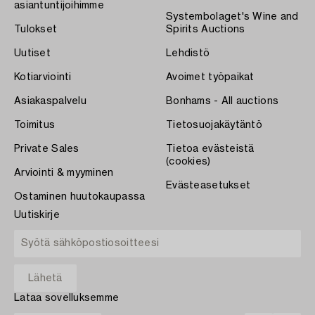
asiantuntijoihimme
Systembolaget's Wine and
Tulokset
Spirits Auctions
Uutiset
Lehdistö
Kotiarviointi
Avoimet työpaikat
Asiakaspalvelu
Bonhams - All auctions
Toimitus
Tietosuojakäytäntö
Private Sales
Tietoa evästeistä
(cookies)
Arviointi & myyminen
Evästeasetukset
Ostaminen huutokaupassa
Uutiskirje
Lataa sovelluksemme