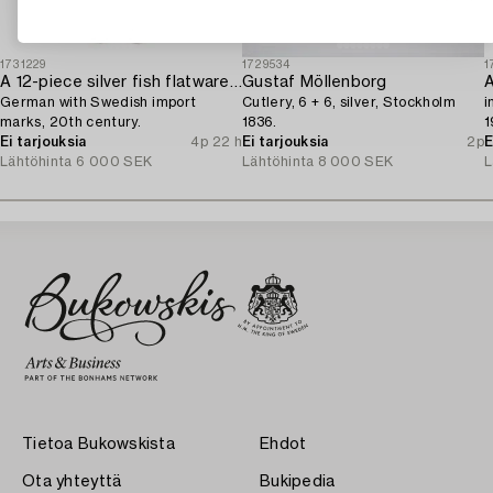
1731229
1729534
1
A 12-piece silver fish flatware-service,
Gustaf Möllenborg
German with Swedish import
Cutlery, 6 + 6, silver, Stockholm
i
marks, 20th century.
1836.
1
Ei tarjouksia
4p 22 h
Ei tarjouksia
2p
E
Lähtöhinta
6 000 SEK
Lähtöhinta
8 000 SEK
L
Tietoa Bukowskista
Ehdot
Ota yhteyttä
Bukipedia