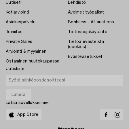
Uutiset
Lehdistö
Kotiarviointi
Avoimet työpaikat
Asiakaspalvelu
Bonhams - All auctions
Toimitus
Tietosuojakäytäntö
Private Sales
Tietoa evästeistä
(cookies)
Arviointi & myyminen
Evästeasetukset
Ostaminen huutokaupassa
Uutiskirje
Lataa sovelluksemme
App Store