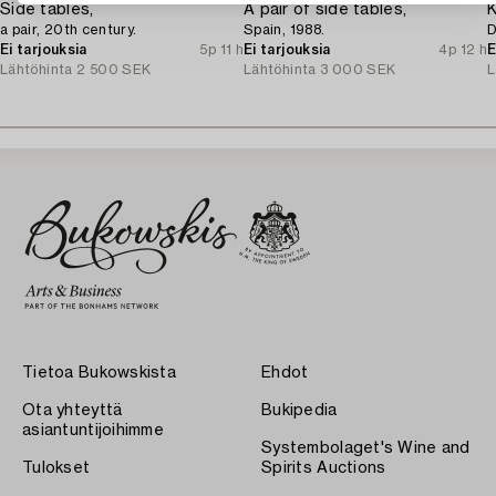
Side tables,
A pair of side tables,
K
a pair, 20th century.
Spain, 1988.
D
Ei tarjouksia
5p 11 h
Ei tarjouksia
4p 12 h
E
Lähtöhinta
2 500 SEK
Lähtöhinta
3 000 SEK
L
Tietoa Bukowskista
Ehdot
Ota yhteyttä
Bukipedia
asiantuntijoihimme
Systembolaget's Wine and
Tulokset
Spirits Auctions