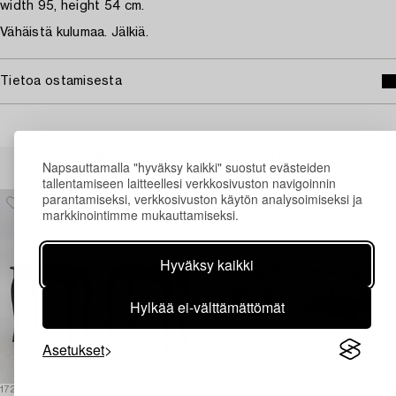
width 95, height 54 cm.
Vähäistä kulumaa. Jälkiä.
Tietoa ostamisesta
Muiden katsomia kohteita
Napsauttamalla "hyväksy kaikki" suostut evästeiden
tallentamiseen laitteellesi verkkosivuston navigoinnin
parantamiseksi, verkkosivuston käytön analysoimiseksi ja
markkinointimme mukauttamiseksi.
Hyväksy kaikki
Hylkää ei-välttämättömät
Asetukset
1727087
1729908
1