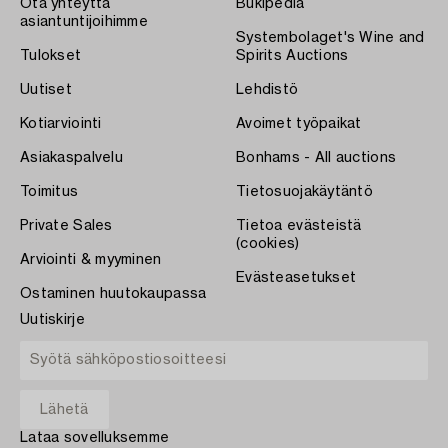
Ota yhteyttä
Bukipedia
asiantuntijoihimme
Systembolaget's Wine and
Tulokset
Spirits Auctions
Uutiset
Lehdistö
Kotiarviointi
Avoimet työpaikat
Asiakaspalvelu
Bonhams - All auctions
Toimitus
Tietosuojakäytäntö
Private Sales
Tietoa evästeistä
(cookies)
Arviointi & myyminen
Evästeasetukset
Ostaminen huutokaupassa
Uutiskirje
Lataa sovelluksemme