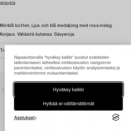
yhteyttä
Mörblå botten, Ljus och blå medaljong med rosa inslag.
Korjaus. Vähäistä kulumaa. Sävyeroja.
Tietoa ostamisesta
Napsauttamalla "hyväksy kaikki" suostut evästeiden
tallentamiseen laitteellesi verkkosivuston navigoinnin
parantamiseksi, verkkosivuston käytön analysoimiseksi ja
markkinointimme mukauttamiseksi.
Muiden katsomia kohteita
Hyväksy kaikki
Hylkää ei-välttämättömät
Asetukset