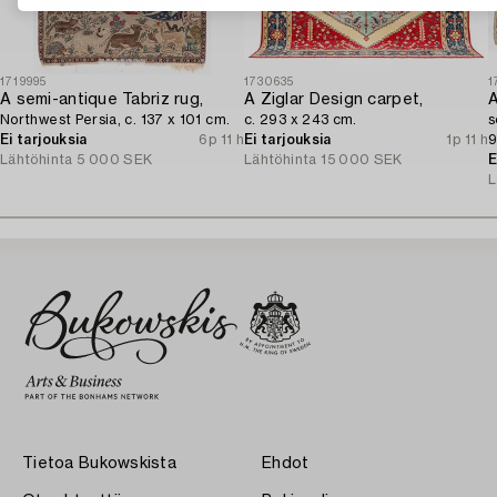
1719995
1730635
1
A semi-antique Tabriz rug,
A Ziglar Design carpet,
A
Northwest Persia, c. 137 x 101 cm.
c. 293 x 243 cm.
s
Ei tarjouksia
6p 11 h
Ei tarjouksia
1p 11 h
9
Lähtöhinta
5 000 SEK
Lähtöhinta
15 000 SEK
E
L
Tietoa Bukowskista
Ehdot