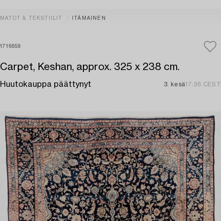
MATOT & TEKSTIILIT
ITÄMAINEN
1716659
Carpet, Keshan, approx. 325 x 238 cm.
Huutokauppa päättynyt
3. kesä
17:36 CEST