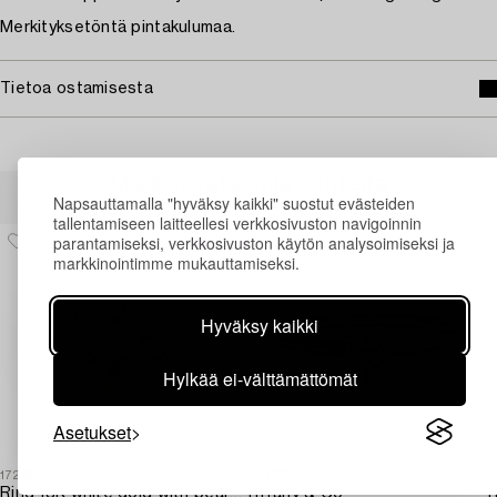
Merkityksetöntä pintakulumaa.
Tietoa ostamisesta
Muiden katsomia kohteita
Napsauttamalla "hyväksy kaikki" suostut evästeiden
tallentamiseen laitteellesi verkkosivuston navigoinnin
parantamiseksi, verkkosivuston käytön analysoimiseksi ja
markkinointimme mukauttamiseksi.
Hyväksy kaikki
Hylkää ei-välttämättömät
Asetukset
1729683
1731329
1
Ring 18K white gold with pearls and octagon-cut diamonds.
Tiffany & Co
R