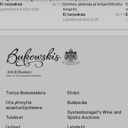
Ei tarjouksia
2p 7 h
Sormus, platinaa ja briljanttihiottu
E
Lähtöhinta
5 000 SEK
timantti.
r
Ei tarjouksia
7p 7 h
E
Lähtöhinta
800 EUR
L
Tietoa Bukowskista
Ehdot
Ota yhteyttä
Bukipedia
asiantuntijoihimme
Systembolaget's Wine and
Tulokset
Spirits Auctions
Uutiset
Lehdistö