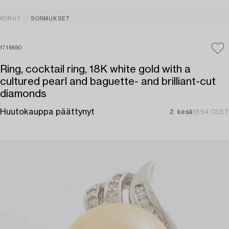
KORUT
SORMUKSET
1716690
Ring, cocktail ring, 18K white gold with a
cultured pearl and baguette- and brilliant-cut
diamonds
Huutokauppa päättynyt
2. kesä
18:54 CEST