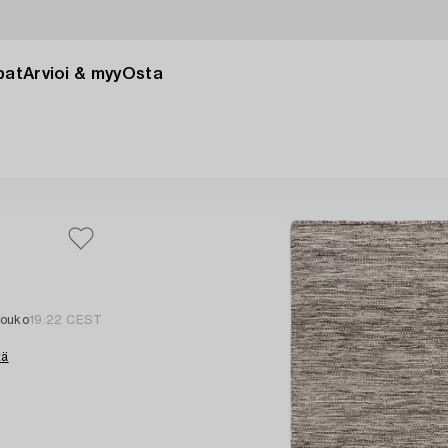
pat
Arvioi & myy
Osta
touko
19:22 CEST
tä