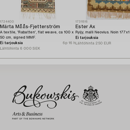
1724400
1731816
Märta Måås-Fjetterström
Ester Ax
A textile, 'Rabatten', flat weave, ca 100 x
Ryijy, malli Neovius. Noin 177x
50 cm, signed MMF.
Ei tarjouksia
Ei tarjouksia
6p 16 h
Lähtöhinta
250 EUR
Lähtöhinta
6 000 SEK