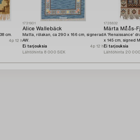
1731901
1728832
Alice Wallebäck
Märta Måås-F
138 cm.
Matta, rölakan, ca 290 x 166 cm, signerad
A 'Renaissance' dra
AW.
x 145 cm, signed 
4p 12 h
Ei tarjouksia
4p 12 h
Ei tarjouksia
Lähtöhinta
8 000 SEK
Lähtöhinta
20 00