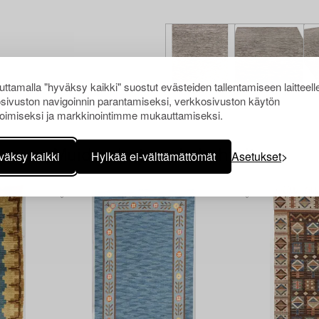
ttamalla "hyväksy kaikki" suostut evästeiden tallentamiseen laitteell
sivuston navigoinnin parantamiseksi, verkkosivuston käytön
oimiseksi ja markkinointimme mukauttamiseksi.
Muiden katsomia kohteita
väksy kaikki
Hylkää ei-välttämättömät
Asetukset