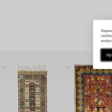
Napsau
verkko
analys
Hy