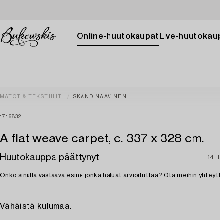
Online-huutokaupat
Live-huutokau
MATOT & TEKSTIILIT
SKANDINAAVINEN
1716832
A flat weave carpet, c. 337 x 328 cm.
Huutokauppa päättynyt
14. 
Onko sinulla vastaava esine jonka haluat arvioituttaa?
Ota meihin yhteyt
Vähäistä kulumaa.