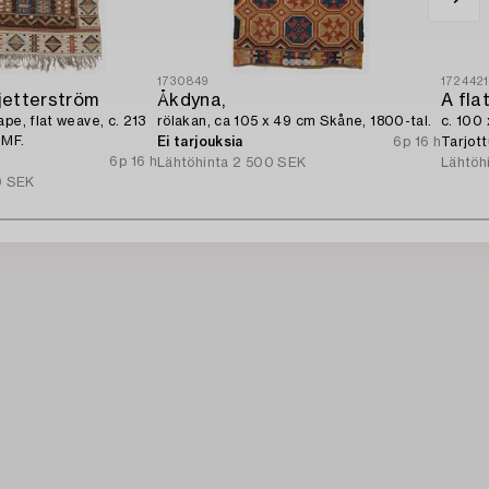
1730849
172442
jetterström
Åkdyna,
A fla
pe, flat weave, c. 213
rölakan, ca 105 x 49 cm Skåne, 1800-tal.
c. 100
MMF.
Ei tarjouksia
6p 16 h
Tarjot
6p 16 h
Lähtöhinta
2 500 SEK
Lähtöh
0 SEK