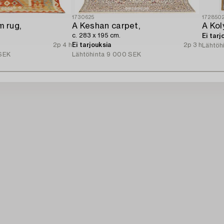
1730625
172850
m rug,
A Keshan carpet,
c. 283 x 195 cm.
Ei tarj
2p 4 h
Ei tarjouksia
2p 3 h
Lähtöh
SEK
Lähtöhinta
9 000 SEK