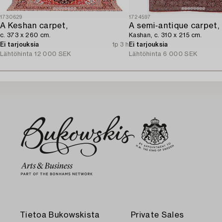
1730629
1724597
A Keshan carpet,
A semi-antique carpet,
c. 373 x 260 cm.
Kashan, c. 310 x 215 cm.
Ei tarjouksia
1p 3 h
Ei tarjouksia
Lähtöhinta
12 000 SEK
Lähtöhinta
6 000 SEK
Tietoa Bukowskista
Private Sales