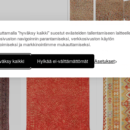
ttamalla "hyväksy kaikki" suostut evästeiden tallentamiseen laitteell
sivuston navigoinnin parantamiseksi, verkkosivuston käytön
oimiseksi ja markkinointimme mukauttamiseksi.
Muiden katsomia kohteita
väksy kaikki
Hylkää ei-välttämättömät
Asetukset