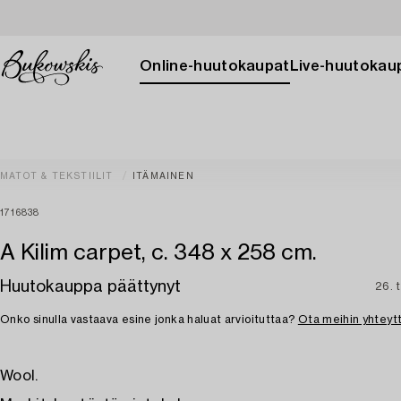
Online-huutokaupat
Live-huutokau
MATOT & TEKSTIILIT
ITÄMAINEN
1716838
A Kilim carpet, c. 348 x 258 cm.
Huutokauppa päättynyt
26. 
Onko sinulla vastaava esine jonka haluat arvioituttaa?
Ota meihin yhteyt
Wool.