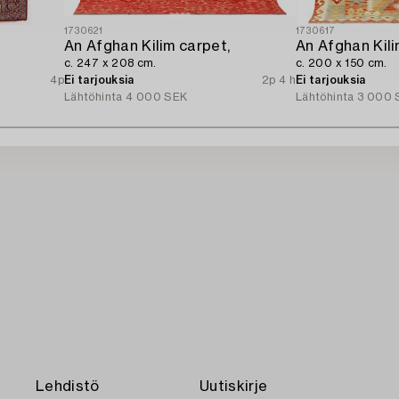
1730621
1730617
An Afghan Kilim carpet,
An Afghan Kili
c. 247 x 208 cm.
c. 200 x 150 cm.
4p
Ei tarjouksia
2p 4 h
Ei tarjouksia
Lähtöhinta
4 000 SEK
Lähtöhinta
3 000 
Lehdistö
Uutiskirje