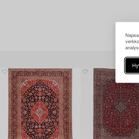
Napsau
verkko
analys
Hy