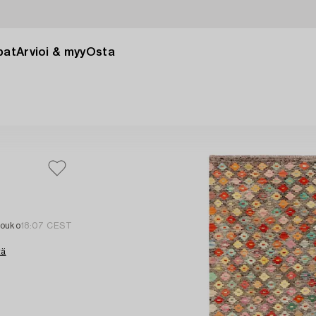
pat
Arvioi & myy
Osta
touko
18:07 CEST
tä