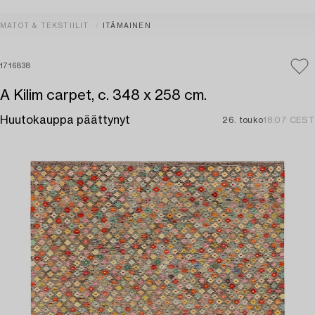
MATOT & TEKSTIILIT
ITÄMAINEN
1716838
A Kilim carpet, c. 348 x 258 cm.
Huutokauppa päättynyt
26. touko
18:07 CEST