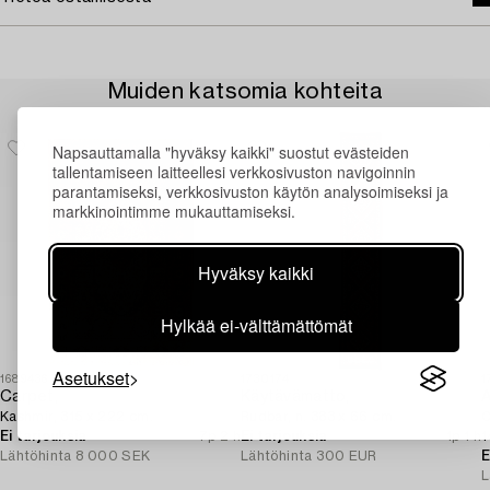
Muiden katsomia kohteita
Napsauttamalla "hyväksy kaikki" suostut evästeiden
tallentamiseen laitteellesi verkkosivuston navigoinnin
parantamiseksi, verkkosivuston käytön analysoimiseksi ja
markkinointimme mukauttamiseksi.
Hyväksy kaikki
Hylkää ei-välttämättömät
Asetukset
1689436
1730174
1
Carpet,
Käytävämatto,
A
Kashmir, 315 x 222 cm.
Rudbar, n. 383 x 66 cm.
C
Ei tarjouksia
7p 2 h
Ei tarjouksia
1p 1 h
1
Lähtöhinta
8 000 SEK
Lähtöhinta
300 EUR
E
L