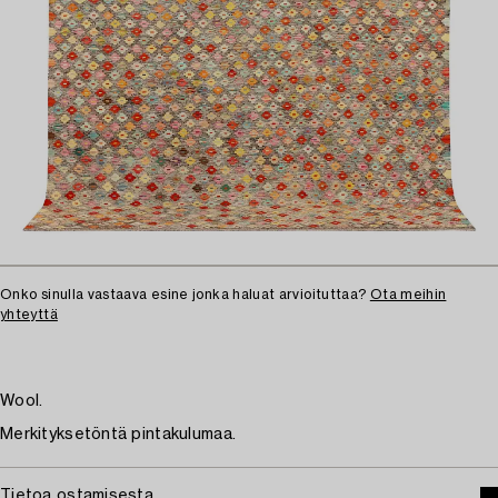
Onko sinulla vastaava esine jonka haluat arvioituttaa?
Ota meihin
yhteyttä
Wool.
Merkityksetöntä pintakulumaa.
Tietoa ostamisesta