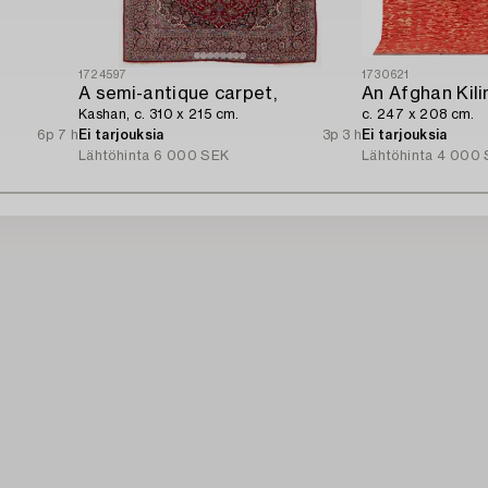
1724597
1730621
A semi-antique carpet,
An Afghan Kili
Kashan, c. 310 x 215 cm.
c. 247 x 208 cm.
6p 7 h
Ei tarjouksia
3p 3 h
Ei tarjouksia
Lähtöhinta
6 000 SEK
Lähtöhinta
4 000 