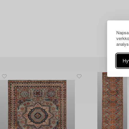
Napsau
verkko
analys
Hy