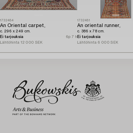
1732484
1732481
An Oriental carpet,
An oriental runner,
c. 296 x 249 cm.
c. 386 x 78 cm.
Ei tarjouksia
6p 7 h
Ei tarjouksia
Lähtöhinta
12 000 SEK
Lähtöhinta
6 000 SEK