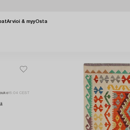
pat
Arvioi & myy
Osta
touko
16:04 CEST
tä