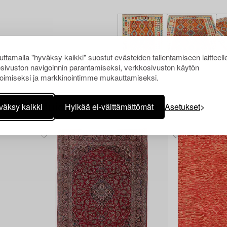
ttamalla "hyväksy kaikki" suostut evästeiden tallentamiseen laitteell
sivuston navigoinnin parantamiseksi, verkkosivuston käytön
oimiseksi ja markkinointimme mukauttamiseksi.
väksy kaikki
Hylkää ei-välttämättömät
Asetukset
Muiden katsomia kohteita