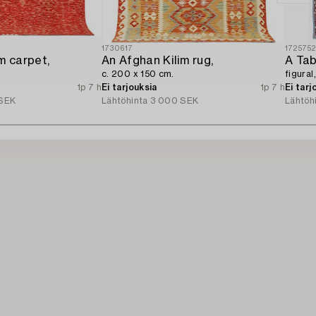
1730617
172575
m carpet,
An Afghan Kilim rug,
A Tab
c. 200 x 150 cm.
figural
1p 7 h
Ei tarjouksia
1p 7 h
Ei tarj
SEK
Lähtöhinta
3 000 SEK
Lähtöh