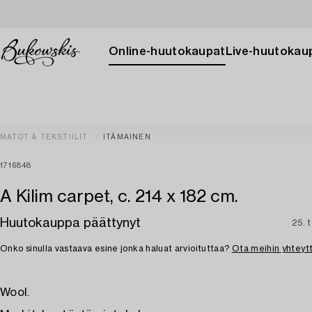
Online-huutokaupat
Live-huutokau
MATOT & TEKSTIILIT
ITÄMAINEN
1716848
A Kilim carpet, c. 214 x 182 cm.
Huutokauppa päättynyt
25. 
Onko sinulla vastaava esine jonka haluat arvioituttaa?
Ota meihin yhteyt
Wool.