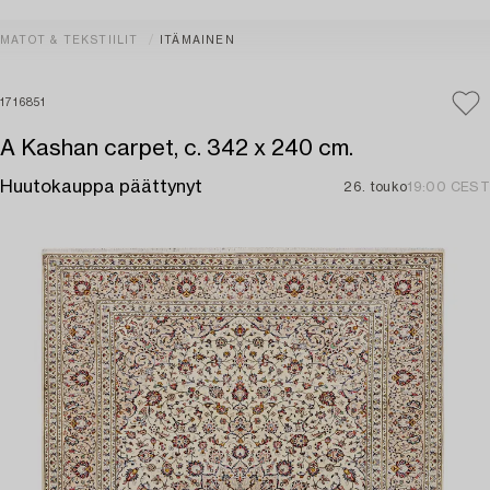
MATOT & TEKSTIILIT
ITÄMAINEN
1716851
A Kashan carpet, c. 342 x 240 cm.
Huutokauppa päättynyt
26. touko
19:00 CEST