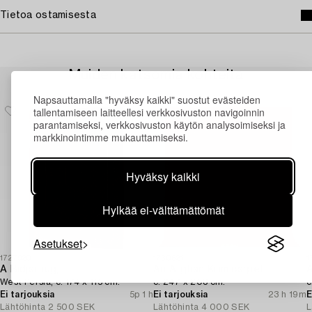
Tietoa ostamisesta
Muiden katsomia kohteita
Napsauttamalla "hyväksy kaikki" suostut evästeiden
tallentamiseen laitteellesi verkkosivuston navigoinnin
parantamiseksi, verkkosivuston käytön analysoimiseksi ja
markkinointimme mukauttamiseksi.
Hyväksy kaikki
Hylkää ei-välttämättömät
Asetukset
1727920
1730621
1
A Bidjar rug,
An Afghan Kilim carpet,
A
West Persia, c. 174 x 115 cm.
c. 247 x 208 cm.
c
Ei tarjouksia
5p 1 h
Ei tarjouksia
23 h 19m
E
Lähtöhinta
2 500 SEK
Lähtöhinta
4 000 SEK
L