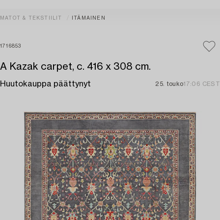
MATOT & TEKSTIILIT
ITÄMAINEN
1716853
A Kazak carpet, c. 416 x 308 cm.
Huutokauppa päättynyt
25. touko
17:06 CEST