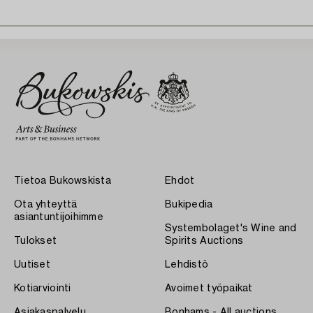
Tietoa Bukowskista
Ehdot
Ota yhteyttä
Bukipedia
asiantuntijoihimme
Systembolaget's Wine and
Tulokset
Spirits Auctions
Uutiset
Lehdistö
Kotiarviointi
Avoimet työpaikat
Asiakaspalvelu
Bonhams - All auctions