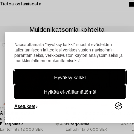
Tietoa ostamisesta
Muiden katsomia kohteita
Napsauttamalla "hyväksy kaikki" suostut evästeiden
tallentamiseen laitteellesi verkkosivuston navigoinnin
parantamiseksi, verkkosivuston käytön analysoimiseksi ja
markkinointimme mukauttamiseksi.
Hyväksy kaikki
Hylkää ei-välttämättömät
Asetukset
1730629
1716691
1
A Keshan carpet,
A hand-embroidered Kelim rug,
A
c. 373 x 260 cm.
c. 177 x 122 cm.
s
Ei tarjouksia
1p 4 h
Ei tarjouksia
4p 1 h
E
Lähtöhinta
12 000 SEK
Lähtöhinta
6 000 SEK
L