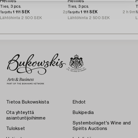
Hermès
Hermès
Ties, 3 pcs.
Ties, 3 pcs.
T
1 111 SEK
2p
1 111 SEK
2 h 9m
Tarjottu
Tarjottu
T
Lähtöhinta
2 500 SEK
Lähtöhinta
2 500 SEK
L
Tietoa Bukowskista
Ehdot
Ota yhteyttä
Bukipedia
asiantuntijoihimme
Systembolaget's Wine and
Tulokset
Spirits Auctions