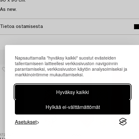
90 x 90 cm.
As new.
Tietoa ostamisesta
Muiden katsomia kohteita
Napsauttamalla "hyväksy kaikki" suostut evästeiden
tallentamiseen laitteellesi verkkosivuston navigoinnin
parantamiseksi, verkkosivuston käytön analysoimiseksi ja
markkinointimme mukauttamiseksi.
Hyväksy kaikki
Hylkää ei-välttämättömät
Asetukset
1729927
1729929
1