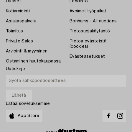
Uutiset
Lehdistö
Kotiarviointi
Avoimet työpaikat
Asiakaspalvelu
Bonhams - All auctions
Toimitus
Tietosuojakäytäntö
Private Sales
Tietoa evästeistä
(cookies)
Arviointi & myyminen
Evästeasetukset
Ostaminen huutokaupassa
Uutiskirje
Lataa sovelluksemme
App Store