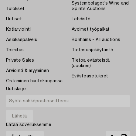
Systembolaget's Wine and
Tulokset
Spirits Auctions
Uutiset
Lehdistö
Kotiarviointi
Avoimet työpaikat
Asiakaspalvelu
Bonhams - All auctions
Toimitus
Tietosuojakäytäntö
Private Sales
Tietoa evästeistä
(cookies)
Arviointi & myyminen
Evästeasetukset
Ostaminen huutokaupassa
Uutiskirje
Lataa sovelluksemme