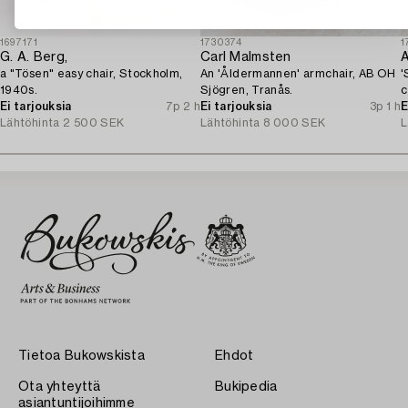
1697171
1730374
1
G. A. Berg,
Carl Malmsten
A
a "Tösen" easy chair, Stockholm,
An 'Åldermannen' armchair, AB OH
'
1940s.
Sjögren, Tranås.
c
Ei tarjouksia
7p 2 h
Ei tarjouksia
3p 1 h
E
Lähtöhinta
2 500 SEK
Lähtöhinta
8 000 SEK
L
Tietoa Bukowskista
Ehdot
Ota yhteyttä
Bukipedia
asiantuntijoihimme