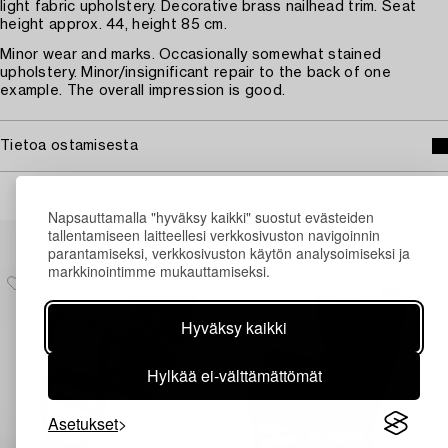
light fabric upholstery. Decorative brass nailhead trim. Seat
height approx. 44, height 85 cm.
Minor wear and marks. Occasionally somewhat stained
upholstery. Minor/insignificant repair to the back of one
example. The overall impression is good.
Tietoa ostamisesta
Napsauttamalla "hyväksy kaikki" suostut evästeiden
Muiden katsomia kohteita
tallentamiseen laitteellesi verkkosivuston navigoinnin
parantamiseksi, verkkosivuston käytön analysoimiseksi ja
markkinointimme mukauttamiseksi.
Hyväksy kaikki
Hylkää ei-välttämättömät
Asetukset