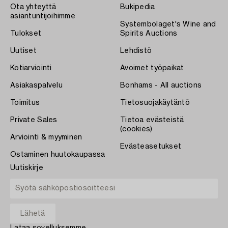
Ota yhteyttä
Bukipedia
asiantuntijoihimme
Systembolaget's Wine and
Tulokset
Spirits Auctions
Uutiset
Lehdistö
Kotiarviointi
Avoimet työpaikat
Asiakaspalvelu
Bonhams - All auctions
Toimitus
Tietosuojakäytäntö
Private Sales
Tietoa evästeistä
(cookies)
Arviointi & myyminen
Evästeasetukset
Ostaminen huutokaupassa
Uutiskirje