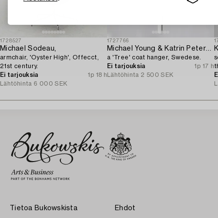
1728527
1727766
1
Michael Sodeau,
Michael Young & Katrin Petersdottir,
K
armchair, 'Oyster High', Offecct,
a 'Tree' coat hanger, Swedese.
s
21st century.
Ei tarjouksia
1p 17 h
t
Ei tarjouksia
1p 18 h
Lähtöhinta
2 500 SEK
E
Lähtöhinta
6 000 SEK
L
Tietoa Bukowskista
Ehdot