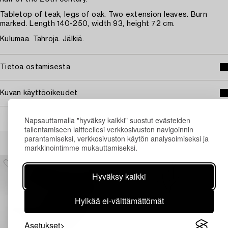
Tabletop of teak, legs of oak. Two extension leaves. Burn
marked. Length 140-250, width 93, height 72 cm.
Kulumaa. Tahroja. Jälkiä.
Tietoa ostamisesta
Kuvan käyttöoikeudet
Napsauttamalla "hyväksy kaikki" suostut evästeiden
tallentamiseen laitteellesi verkkosivuston navigoinnin
Muiden katsomia kohteita
parantamiseksi, verkkosivuston käytön analysoimiseksi ja
markkinointimme mukauttamiseksi.
Hyväksy kaikki
Hylkää ei-välttämättömät
Asetukset