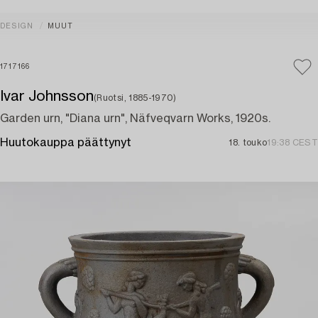
DESIGN
MUUT
1717166
Ivar Johnsson
(Ruotsi, 1885-1970)
Garden urn, "Diana urn", Näfveqvarn Works, 1920s.
Huutokauppa päättynyt
18. touko
19:38 CEST