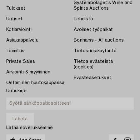
Systembolaget's Wine and
Tulokset
Spirits Auctions
Uutiset
Lehdistö
Kotiarviointi
Avoimet työpaikat
Asiakaspalvelu
Bonhams - All auctions
Toimitus
Tietosuojakäytäntö
Private Sales
Tietoa evästeistä
(cookies)
Arviointi & myyminen
Evästeasetukset
Ostaminen huutokaupassa
Uutiskirje
Lataa sovelluksemme