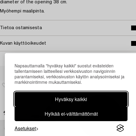
diameter of the opening 38 cm.
Myöhempi maalipinta.
Tietoa ostamisesta
Kuvan käyttöoikeudet
Napsauttamalla "hyväksy kaikki" suostut evästeiden
Muiden katsomia kohteita
tallentamiseen laitteellesi verkkosivuston navigoinnin
parantamiseksi, verkkosivuston käytön analysoimiseksi ja
markkinointimme mukauttamiseksi.
Hyväksy kaikki
Hylkää ei-välttämättömät
Asetukset