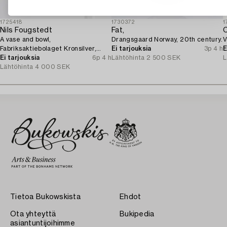
1725418
1730372
1
Nils Fougstedt
Fat,
C
A vase and bowl,
Drangsgaard Norway, 20th century.
V
Fabriksaktiebolaget Kronsilver,
Ei tarjouksia
3p 4 h
E
1930s.
Ei tarjouksia
6p 4 h
Lähtöhinta
2 500 SEK
L
Lähtöhinta
4 000 SEK
Tietoa Bukowskista
Ehdot
Ota yhteyttä
Bukipedia
asiantuntijoihimme