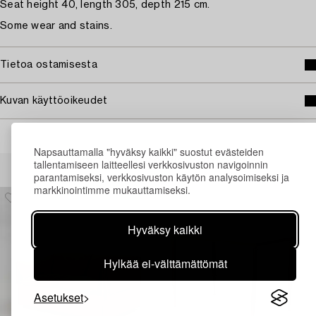
Seat height 40, length 305, depth 215 cm.
Some wear and stains.
Tietoa ostamisesta
Kuvan käyttöoikeudet
Napsauttamalla "hyväksy kaikki" suostut evästeiden
Muiden katsomia kohteita
tallentamiseen laitteellesi verkkosivuston navigoinnin
parantamiseksi, verkkosivuston käytön analysoimiseksi ja
markkinointimme mukauttamiseksi.
Hyväksy kaikki
Hylkää ei-välttämättömät
Asetukset