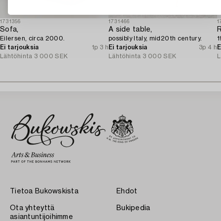
1731356
1731466
1
Sofa,
A side table,
R
Eilersen, circa 2000.
possibly Italy, mid20th century.
1
Ei tarjouksia
1p 3 h
Ei tarjouksia
3p 4 h
E
Lähtöhinta
3 000 SEK
Lähtöhinta
3 000 SEK
L
Tietoa Bukowskista
Ehdot
Ota yhteyttä
Bukipedia
asiantuntijoihimme