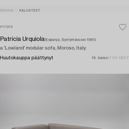
DESIGN
KALUSTEET
1717274
Patricia Urquiola
(Espanja, Syntymävuosi 1961)
a 'Lowland' modular sofa, Moroso, Italy.
Huutokauppa päättynyt
19. touko
17:06 CEST