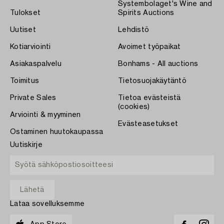
Systembolaget's Wine and
Tulokset
Spirits Auctions
Uutiset
Lehdistö
Kotiarviointi
Avoimet työpaikat
Asiakaspalvelu
Bonhams - All auctions
Toimitus
Tietosuojakäytäntö
Private Sales
Tietoa evästeistä
(cookies)
Arviointi & myyminen
Evästeasetukset
Ostaminen huutokaupassa
Uutiskirje
Lataa sovelluksemme