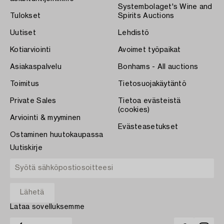
Systembolaget's Wine and
Tulokset
Spirits Auctions
Uutiset
Lehdistö
Kotiarviointi
Avoimet työpaikat
Asiakaspalvelu
Bonhams - All auctions
Toimitus
Tietosuojakäytäntö
Private Sales
Tietoa evästeistä
(cookies)
Arviointi & myyminen
Evästeasetukset
Ostaminen huutokaupassa
Uutiskirje
Lataa sovelluksemme