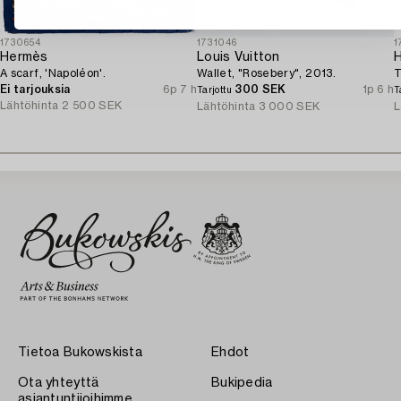
1730654
1731046
1
Hermès
Louis Vuitton
A scarf, 'Napoléon'.
Wallet, "Rosebery", 2013.
T
Ei tarjouksia
6p 7 h
300 SEK
1p 6 h
Tarjottu
T
Lähtöhinta
2 500 SEK
Lähtöhinta
3 000 SEK
L
Tietoa Bukowskista
Ehdot
Ota yhteyttä
Bukipedia
asiantuntijoihimme