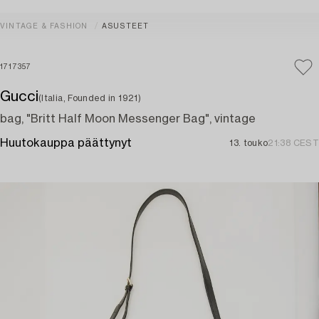
VINTAGE & FASHION
ASUSTEET
1717357
Gucci
(Italia, Founded in 1921)
bag, "Britt Half Moon Messenger Bag", vintage
Huutokauppa päättynyt
13. touko
21:38 CEST