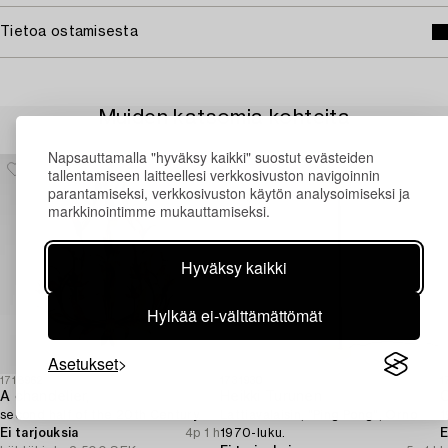
Tietoa ostamisesta
Muiden katsomia kohteita
Napsauttamalla "hyväksy kaikki" suostut evästeiden
tallentamiseen laitteellesi verkkosivuston navigoinnin
parantamiseksi, verkkosivuston käytön analysoimiseksi ja
markkinointimme mukauttamiseksi.
Hyväksy kaikki
Hylkää ei-välttämättömät
Asetukset
1718962
1731930
1
A chandelier,
Heikki Turunen
C
second half of the 20th Century.
Lattiavalaisin, "Ping Pong", Orno
1
Ei tarjouksia
4p 1 h
1970-luku.
E