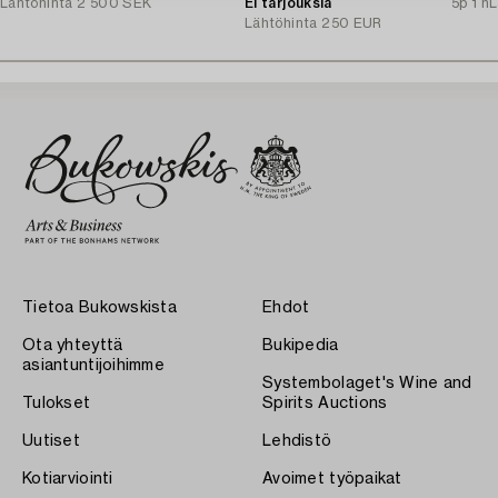
Lähtöhinta
2 500 SEK
Ei tarjouksia
5p 1 h
L
Lähtöhinta
250 EUR
Tietoa Bukowskista
Ehdot
Ota yhteyttä
Bukipedia
asiantuntijoihimme
Systembolaget's Wine and
Tulokset
Spirits Auctions
Uutiset
Lehdistö
Kotiarviointi
Avoimet työpaikat