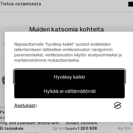
Tietoa ostamisesta
Muiden katsomia kohteita
Napsauttamalla "hyväksy kaikki" suostut evästeiden
tallentamiseen laitteellesi verkkosivuston navigoinnin
parantamiseksi, verkkosivuston käytön analysoimiseksi ja
markkinointimme mukauttamiseksi.
Hyväksy kaikki
Hylkää ei-välttämättömät
Asetukset
1723057
1730711
1
Pentti Sarpaneva
Flemming Eskildsen,
A bracelet, a pair of earrings, a
a sterling silver bangle, Georg
T
ring, and a pendant, bronze with
Jensen, Denmark.
L
amethyst, Finland 1960s.
Ei tarjouksia
2p 14 h
1 200 SEK
4p 15 h
Tarjottu