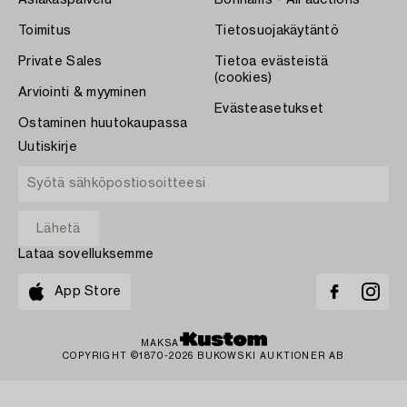
Asiakaspalvelu
Bonhams - All auctions
Toimitus
Tietosuojakäytäntö
Private Sales
Tietoa evästeistä
(cookies)
Arviointi & myyminen
Evästeasetukset
Ostaminen huutokaupassa
Uutiskirje
Lataa sovelluksemme
App Store
MAKSA
COPYRIGHT ©1870-2026 BUKOWSKI AUKTIONER AB