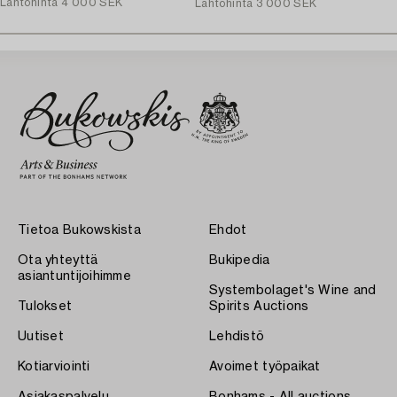
Lähtöhinta
4 000 SEK
Lähtöhinta
3 000 SEK
Tietoa Bukowskista
Ehdot
Ota yhteyttä
Bukipedia
asiantuntijoihimme
Systembolaget's Wine and
Tulokset
Spirits Auctions
Uutiset
Lehdistö
Kotiarviointi
Avoimet työpaikat