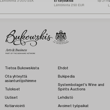
Lähtöhinta
3 000 SEK
Ei tarjouksia
5p 21 h
T
Lähtöhinta
250 EUR
L
Tietoa Bukowskista
Ehdot
Ota yhteyttä
Bukipedia
asiantuntijoihimme
Systembolaget's Wine and
Tulokset
Spirits Auctions
Uutiset
Lehdistö
Kotiarviointi
Avoimet työpaikat