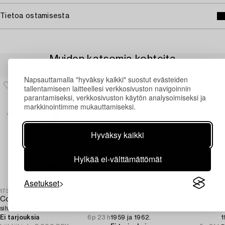
Tietoa ostamisesta
Muiden katsomia kohteita
Napsauttamalla "hyväksy kaikki" suostut evästeiden
tallentamiseen laitteellesi verkkosivuston navigoinnin
parantamiseksi, verkkosivuston käytön analysoimiseksi ja
markkinointimme mukauttamiseksi.
Hyväksy kaikki
Hylkää ei-välttämättömät
Asetukset
1731607
1730905
1
Coffee pot,
Vateja,
K
silver, probably 20th century.
2 kpl, Hopeatehdas oy, Helsinki
A
Ei tarjouksia
6p 23 h
1959 ja 1962.
1