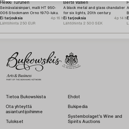
Heikki Turunen
Bertil Vallien
H
Seinävalaisinpari, malli HT 950-
A black metal and glass chandalier
A
006 Stockmann Orno 1970-luku.
for six lights, 20th century.
B
Ei tarjouksia
4p 16 h
Ei tarjouksia
4p 14 h
1
E
Lähtöhinta
250 EUR
Lähtöhinta
2 500 SEK
L
Tietoa Bukowskista
Ehdot
Ota yhteyttä
Bukipedia
asiantuntijoihimme
Systembolaget's Wine and
Tulokset
Spirits Auctions