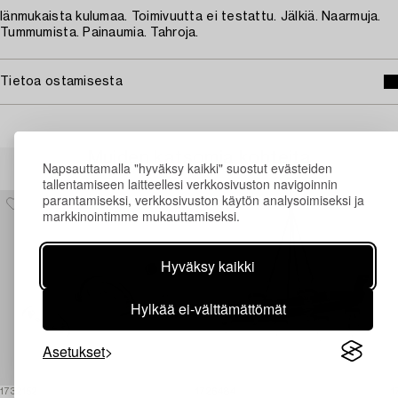
Iänmukaista kulumaa. Toimivuutta ei testattu. Jälkiä. Naarmuja.
Tummumista. Painaumia. Tahroja.
Tietoa ostamisesta
Muiden katsomia kohteita
Napsauttamalla "hyväksy kaikki" suostut evästeiden
tallentamiseen laitteellesi verkkosivuston navigoinnin
parantamiseksi, verkkosivuston käytön analysoimiseksi ja
markkinointimme mukauttamiseksi.
Hyväksy kaikki
Hylkää ei-välttämättömät
Asetukset
1732152
1726484
1