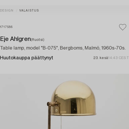
DESIGN
VALAISTUS
1717586
Eje Ahlgren
(Ruotsi)
Table lamp, model "B-075", Bergboms, Malmö, 1960s-70s.
Huutokauppa päättynyt
23. kesä
14:43 CEST