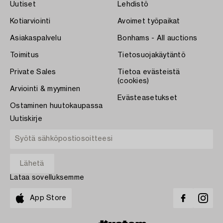
Uutiset
Lehdistö
Kotiarviointi
Avoimet työpaikat
Asiakaspalvelu
Bonhams - All auctions
Toimitus
Tietosuojakäytäntö
Private Sales
Tietoa evästeistä
(cookies)
Arviointi & myyminen
Evästeasetukset
Ostaminen huutokaupassa
Uutiskirje
Lataa sovelluksemme
App Store