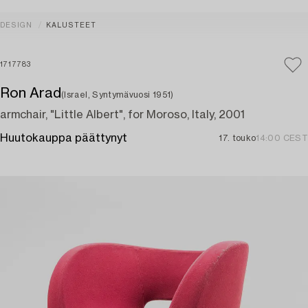
DESIGN
KALUSTEET
1717783
Ron Arad
(Israel, Syntymävuosi 1951)
armchair, "Little Albert", for Moroso, Italy, 2001
Huutokauppa päättynyt
17. touko
14:00 CEST