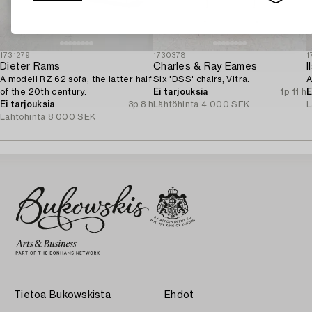
1731279
1730378
1
Dieter Rams
Charles & Ray Eames
I
A modell RZ 62 sofa, the latter half
Six 'DSS' chairs, Vitra.
A
of the 20th century.
Ei tarjouksia
1p 11 h
E
Ei tarjouksia
3p 8 h
Lähtöhinta
4 000 SEK
L
Lähtöhinta
8 000 SEK
Tietoa Bukowskista
Ehdot