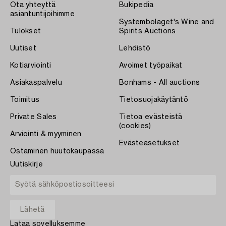
Ota yhteyttä
Bukipedia
asiantuntijoihimme
Systembolaget's Wine and
Tulokset
Spirits Auctions
Uutiset
Lehdistö
Kotiarviointi
Avoimet työpaikat
Asiakaspalvelu
Bonhams - All auctions
Toimitus
Tietosuojakäytäntö
Private Sales
Tietoa evästeistä
(cookies)
Arviointi & myyminen
Evästeasetukset
Ostaminen huutokaupassa
Uutiskirje
Lataa sovelluksemme