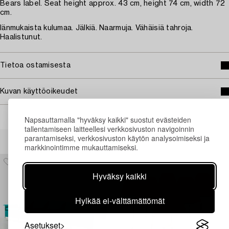
Bears label. Seat height approx. 43 cm, height 74 cm, width 72
cm.
Iänmukaista kulumaa. Jälkiä. Naarmuja. Vähäisiä tahroja.
Haalistunut.
Tietoa ostamisesta
Kuvan käyttöoikeudet
Napsauttamalla "hyväksy kaikki" suostut evästeiden
tallentamiseen laitteellesi verkkosivuston navigoinnin
Muiden katsomia kohteita
parantamiseksi, verkkosivuston käytön analysoimiseksi ja
markkinointimme mukauttamiseksi.
Hyväksy kaikki
Hylkää ei-välttämättömät
Asetukset